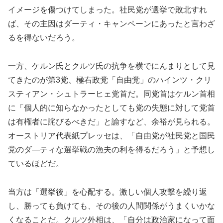
イメージを傷つけてしまった。社民党が選挙で敗北すれ
ば、その主因はダーティ・キャンペーンにあったと言わざ
るを得ないだろう。
一方、ケルン氏とクルツ氏の抗争を横でにんまりとして見
てきたのが第3党、極右政党「自由党」のハインツ・クリ
スティアン・シュトラーヒェ党首だ。同党首はケルン首相
に「個人的に知らなかったとしても党の失態に対して党首
は有権者に詫びるべきだ」と諭すなど、余裕が見られる。
オーストリア代表紙プレッセは、「自由党が社民党と国民
党のダ―ティな選挙戦の漁夫の利を得るだろう」と予想し
ているほどだ。
当方は「選挙後」を心配する。激しい個人攻撃を繰り返
し、勝っても負けても、その後の人間関係がうまくいかな
くなることだ。クルツ外相は、「自分は政治家になって面