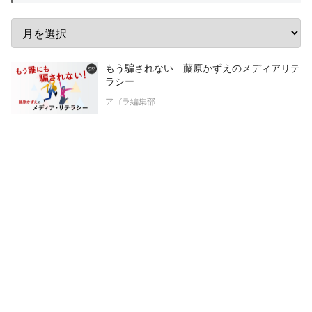
もう騙されない 藤原かずえのメディアリテ
ラシー
アゴラ編集部