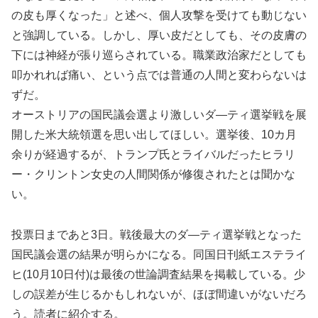
の皮も厚くなった」と述べ、個人攻撃を受けても動じない
と強調している。しかし、厚い皮だとしても、その皮膚の
下には神経が張り巡らされている。職業政治家だとしても
叩かれれば痛い、という点では普通の人間と変わらないは
ずだ。
オーストリアの国民議会選より激しいダ―ティ選挙戦を展
開した米大統領選を思い出してほしい。選挙後、10カ月
余りが経過するが、トランプ氏とライバルだったヒラリ
ー・クリントン女史の人間関係が修復されたとは聞かな
い。
投票日まであと3日。戦後最大のダ―ティ選挙戦となった
国民議会選の結果が明らかになる。同国日刊紙エステライ
ヒ(10月10日付)は最後の世論調査結果を掲載している。少
しの誤差が生じるかもしれないが、ほぼ間違いがないだろ
う。読者に紹介する。