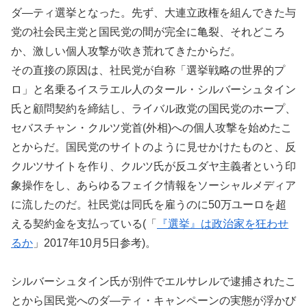
ダ―ティ選挙となった。先ず、大連立政権を組んできた与
党の社会民主党と国民党の間が完全に亀裂、それどころ
か、激しい個人攻撃が吹き荒れてきたからだ。
その直接の原因は、社民党が自称「選挙戦略の世界的プ
ロ」と名乗るイスラエル人のタール・シルバーシュタイン
氏と顧問契約を締結し、ライバル政党の国民党のホープ、
セバスチャン・クルツ党首(外相)への個人攻撃を始めたこ
とからだ。国民党のサイトのように見せかけたものと、反
クルツサイトを作り、クルツ氏が反ユダヤ主義者という印
象操作をし、あらゆるフェイク情報をソーシャルメディア
に流したのだ。社民党は同氏を雇うのに50万ユーロを超
える契約金を支払っている(「
『選挙』は政治家を狂わせ
るか
」2017年10月5日参考)。
シルバーシュタイン氏が別件でエルサレルで逮捕されたこ
とから国民党へのダ―ティ・キャンペーンの実態が浮かび