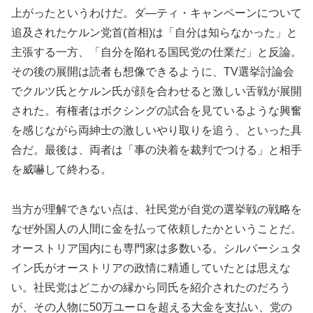
上がったというわけだ。ダ―ティ・キャンペーンについて
追及されたケルン党首(首相)は「自分は知らなかった」と
主張する一方、「自分を陥れる国民党の仕業だ」と反論。
その後の展開は読者も想像できるように、TV選挙討論会
でクルツ氏とケルン氏が顔を合わせると激しい舌戦が展開
された。有権者はボクシングの試合を見ているような興奮
を感じながら両紳士の激しいやり取りを追う、といった具
合だ。最後は、両者は「事の決着を裁判でつける」と相手
を威嚇して終わる。
当方が理解できない点は、社民党が自党の選挙戦の戦略を
なぜ外国人の人間に金を払って依頼したかということだ。
オーストリア国内にも専門家は多数いる。シルバーシュタ
イン氏がオーストリアの政情に精通していたとは思えな
い。社民党はどこかの縁から同氏を紹介されたのだろう
が、その人物に50万ユーロを超える大金を支払い、党の