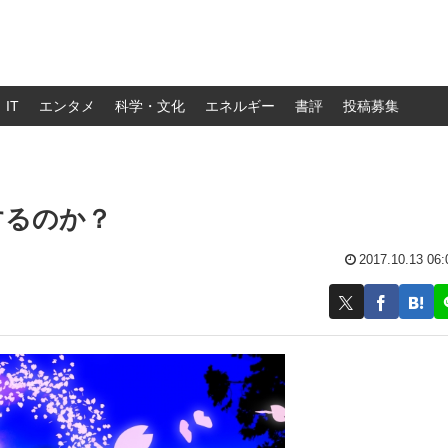
IT
エンタメ
科学・文化
エネルギー
書評
投稿募集
するのか？
2017.10.13 06: