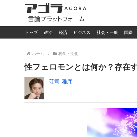
トップ
政治
経済
ビジネス
社会・一般
国際
ホーム
科学・文化
性フェロモンとは何か？存在
荘司 雅彦