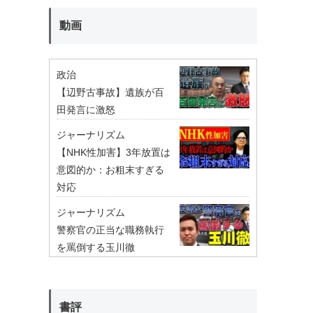
動画
政治
【辺野古事故】遺族が百
田発言に激怒
ジャーナリズム
【NHK性加害】3年放置は
意図的か：お粗末すぎる
対応
ジャーナリズム
警察官の正当な職務執行
を罵倒する玉川徹
書評