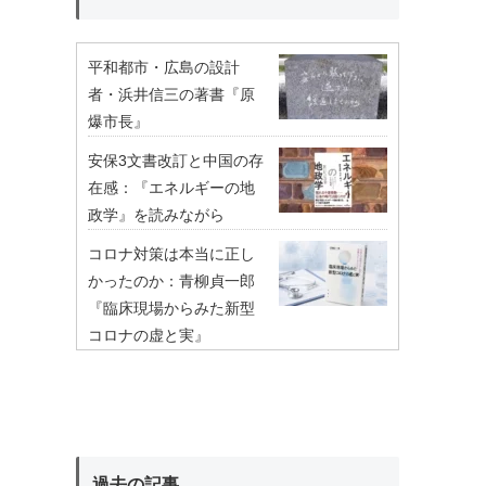
平和都市・広島の設計
者・浜井信三の著書『原
爆市長』
安保3文書改訂と中国の存
在感：『エネルギーの地
政学』を読みながら
コロナ対策は本当に正し
かったのか：青柳貞一郎
『臨床現場からみた新型
コロナの虚と実』
過去の記事