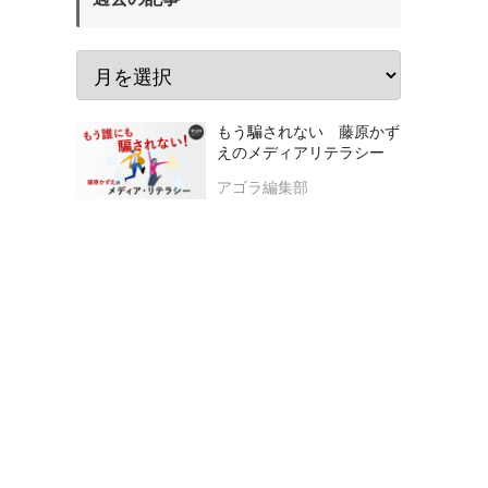
もう騙されない 藤原かず
えのメディアリテラシー
アゴラ編集部