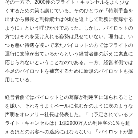
その一方で、2000便のフライト・キャンセルをより少な
くするための策も講じている。そのひとつが「特別手当を
出すから機長と副操縦士は休暇を返上して勤務に復帰する
ように」という呼びかけであった。しかし、パイロットの
方ではそれを受け入れる姿勢は見せていない。理由は、い
つも悪い待遇を凌いで来たパイロットの方ではフライトの
運行に支障が出ているからという経営者側の訴えに素直に
応じられないということなのである。一方、経営者側では
不足のパイロットを補充するために新規のパイロットも採
用している。
経営者側ではパイロットとの葛藤が利用客に知られること
を嫌い、それをうまくベールに包むかのように次のような
声明をオレアリー社長は発表した。「（予定されているフ
ライト・キャンセルは）1億2900万人の利用客の1％を超
えるほどのお客への迷惑にはならない」「パイロットが勝