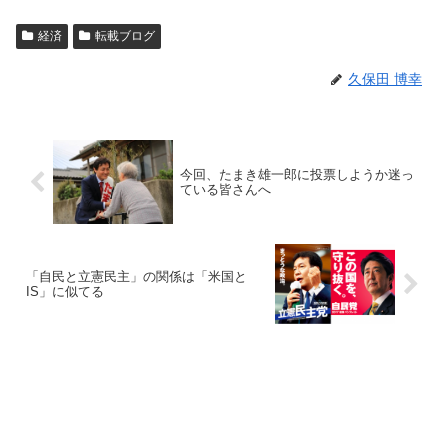
経済
転載ブログ
久保田 博幸
今回、たまき雄一郎に投票しようか迷っ
ている皆さんへ
「自民と立憲民主」の関係は「米国と
IS」に似てる