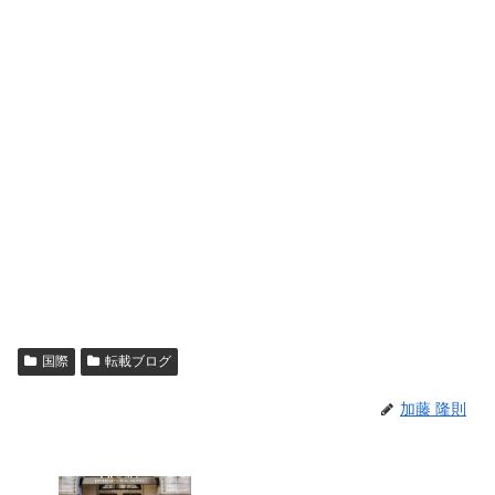
国際
転載ブログ
加藤 隆則