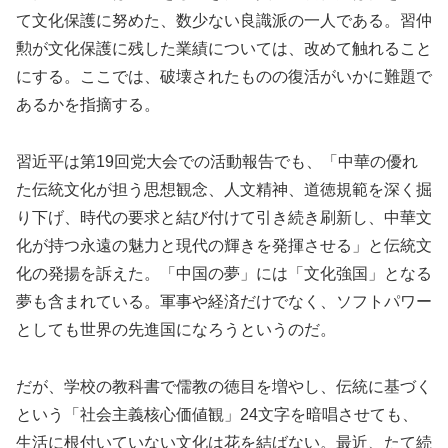
て文化保護に努めた、数少ない良識派の一人である。習仲
勲が文化保護に残した業績については、改めて触れること
にする。ここでは、破壊されたものの復活がいかに難題で
あるかを指摘する。
習近平は第19回党大会での活動報告でも、「中華の優れ
た伝統文化が担う思想観念、人文精神、道徳規範を深く掘
り下げ、時代の要求と結び付けて引き続き刷新し、中華文
化が持つ永遠の魅力と現代の輝きを発揮させる」と伝統文
化の発揚を訴えた。「中国の夢」には「文化強国」となる
夢も含まれている。軍事や経済だけでなく、ソフトパワー
としても世界の先進国になろうというのだ。
だが、学校の教科書で儒教の徳目を増やし、伝統に基づく
という「社会主義核心価値観」24文字を暗唱させても、
生活に根付いていない文化は花を結ばない。最近、たて続