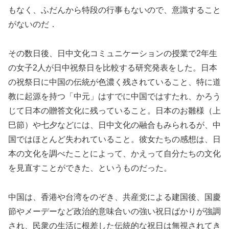
もなく、ふだんから特段の行事もないので、意識すること
がないのだ．
その数日後、日中文化コミュニケーションの授業で2年生
の女子2人が日中祝祭日を比較する研究発表をした。日本
の祝祭日に中国の伝統が色濃く残されていること、特に道
教に起源を持つ「中元」はすでに中国ではすたれ、かろう
じて日本の贈答文化に残っていること。日本のお雛様（上
巳節）や七夕などには、日中文化の融合もみられるが、中
国ではほとんど失われていること。彼女たちの感想は、日
本の文化を調べたことによって、かえって自分たちの文化
を見直すことができた、というものだった。
中国は、香港や台湾をのぞき、共産党による建国後、国慶
節やメーデーなど政治的意味合いの強い祝日ばかりが強調
され、民衆の生活に根差した伝統的な祝日は無視されてき