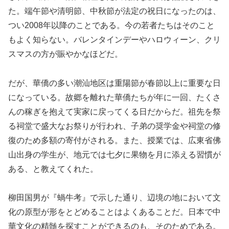
た。端午節や清明節、中秋節が法定の祝日になったのは、
つい2008年以降のことである。今の若者たちはそのこと
もよく知らない。バレンタインデーやハロウィーン、クリ
スマスの方が賑やかなほどだ。
だが、華僑の多い潮汕地区は重陽節が春節以上に重要な日
になっている。故郷を離れた華僑たちが年に一回、たくさ
んの稼ぎを抱えて実家に戻ってくる日だからだ。祖先を祭
る祠堂で盛大なお祭りが行われ、子弟の奨学金や祠堂の修
復のため多額の寄付がされる。また、授業では、広東省佛
山出身の学生が、地元では七夕に果物を月に添える習慣が
ある、と教えてくれた。
柳田国男が『蝸牛考』で示した通り、辺境の地において文
化の原型が形をとどめることはよくあることだ。日本で中
華文化の精髄を探すことができるのも、そのためである。