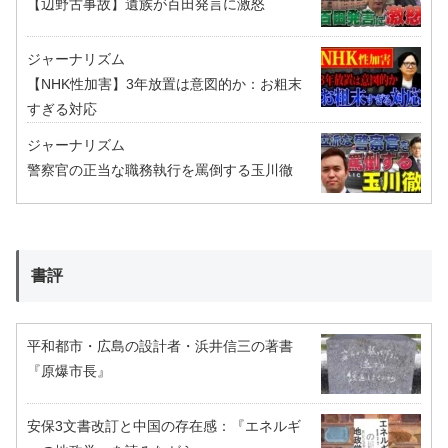
【辺野古事故】遺族が百田発言に激怒
ジャーナリズム
【NHK性加害】3年放置は意図的か：お粗末
すぎる対応
ジャーナリズム
警察官の正当な職務執行を罵倒する玉川徹
書評
平和都市・広島の設計者・浜井信三の著書
『原爆市長』
安保3文書改訂と中国の存在感：『エネルギ