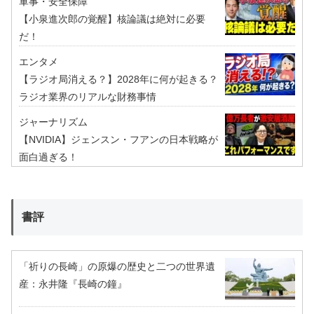
軍事・安全保障
【小泉進次郎の覚醒】核論議は絶対に必要
だ！
エンタメ
【ラジオ局消える？】2028年に何が起きる？
ラジオ業界のリアルな財務事情
ジャーナリズム
【NVIDIA】ジェンスン・フアンの日本戦略が
面白過ぎる！
書評
「祈りの長崎」の原爆の歴史と二つの世界遺
産：永井隆『長崎の鐘』