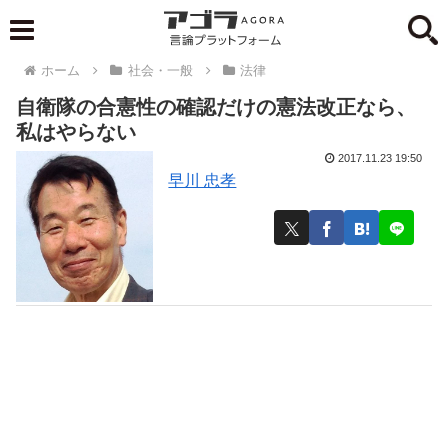
ホーム
社会・一般
法律
自衛隊の合憲性の確認だけの憲法改正なら、
私はやらない
2017.11.23 19:50
早川 忠孝