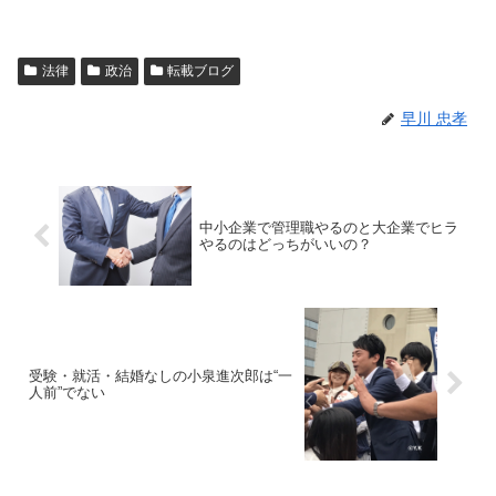
法律
政治
転載ブログ
早川 忠孝
中小企業で管理職やるのと大企業でヒラ
やるのはどっちがいいの？
受験・就活・結婚なしの小泉進次郎は“一
人前”でない