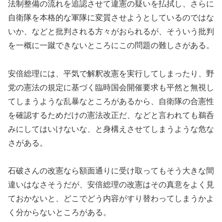
法制整備の流れを追認させて違憲の疑いを払拭し、さらに
自衛隊を本格的な軍隊に変質させようとしているのではな
いか、などと批判される方々がおられるが、そういう批判
を一概に一蹴できないところにこの問題の難しさがある。
安倍総理には、平気で解釈改憲を実行してしまったり、野
党の憲法の規定に基づく臨時国会開催要求も平然と無視し
てしまうような乱暴なところがあるから、自衛隊の合憲性
を確認するためだけの憲法改正だ、などと言われても鵜呑
みにしてはいけないな、と身構えさせてしまうような危な
さがある。
石破さんの改憲なら額面通りに受け取ってもそう大きな間
違いはなさそうだが、安倍総理の改憲はその真意をよく見
ておかないと、どこでどう内容がすり替わってしまうかよ
く分からないところがある。