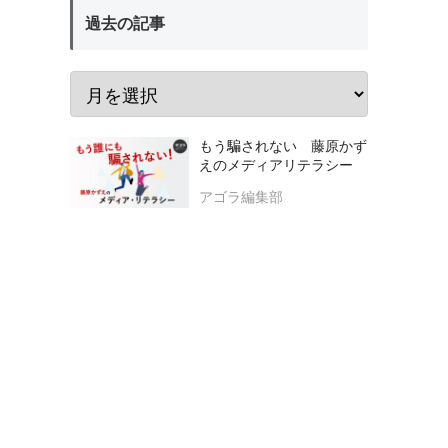
過去の記事
もう騙されない 藤原かず
えのメディアリテラシー
アゴラ編集部