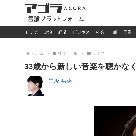
トップ
政治
経済
ビジネス
社会・一般
国際
ホーム
社会・一般
ライフ
33歳から新しい音楽を聴かな
黒坂 岳央