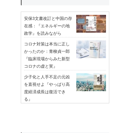
安保3文書改訂と中国の存
在感：『エネルギーの地
政学』を読みながら
コロナ対策は本当に正し
かったのか：青柳貞一郎
『臨床現場からみた新型
コロナの虚と実』
少子化と人手不足の元凶
を直視せよ『やっぱり高
度経済成長は復活でき
る』