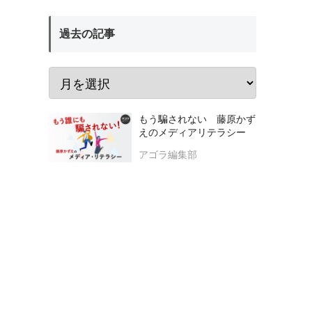
過去の記事
もう騙されない 藤原かず
えのメディアリテラシー
アゴラ編集部