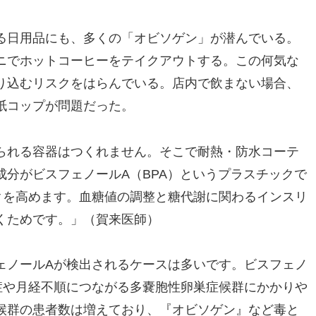
る日用品にも、多くの「オビソゲン」が潜んでいる。
ニでホットコーヒーをテイクアウトする。この何気な
り込むリスクをはらんでいる。店内で飲まない場合、
紙コップが問題だった。
られる容器はつくれません。そこで耐熱・防水コーテ
分がビスフェノールA（BPA）というプラスチックで
クを高めます。血糖値の調整と糖代謝に関わるインスリ
くためです。」（賀来医師）
ェノールAが検出されるケースは多いです。ビスフェノ
症や月経不順につながる多嚢胞性卵巣症候群にかかりや
候群の患者数は増えており、『オビソゲン』など毒と