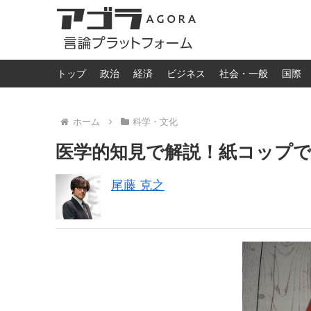
トップ
政治
経済
ビジネス
社会・一般
国際
ホーム
科学・文化
医学的知見で解説！紙コップ
尾藤 克之