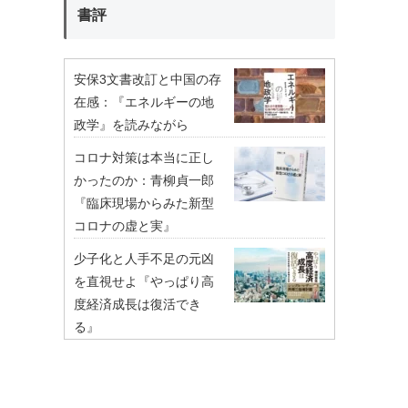
書評
安保3文書改訂と中国の存
在感：『エネルギーの地
政学』を読みながら
コロナ対策は本当に正し
かったのか：青柳貞一郎
『臨床現場からみた新型
コロナの虚と実』
少子化と人手不足の元凶
を直視せよ『やっぱり高
度経済成長は復活でき
る』