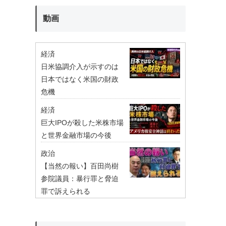
動画
経済
日米協調介入が示すのは
日本ではなく米国の財政
危機
経済
巨大IPOが殺した米株市場
と世界金融市場の今後
政治
【当然の報い】百田尚樹
参院議員：暴行罪と脅迫
罪で訴えられる