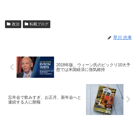
政治
転載ブログ
早川 忠孝
2018年版、ウィーン氏のビックリ10大予
想では米国経済に強気維持
忘年会で飲みすぎ、お正月、新年会へと
連続する人に朗報