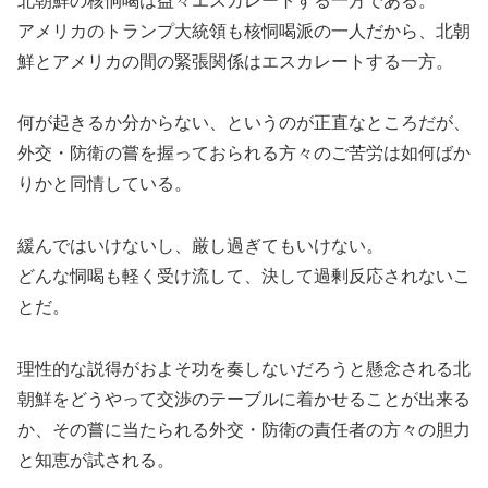
北朝鮮の核恫喝は益々エスカレートする一方である。
アメリカのトランプ大統領も核恫喝派の一人だから、北朝
鮮とアメリカの間の緊張関係はエスカレートする一方。
何が起きるか分からない、というのが正直なところだが、
外交・防衛の嘗を握っておられる方々のご苦労は如何ばか
りかと同情している。
緩んではいけないし、厳し過ぎてもいけない。
どんな恫喝も軽く受け流して、決して過剰反応されないこ
とだ。
理性的な説得がおよそ功を奏しないだろうと懸念される北
朝鮮をどうやって交渉のテーブルに着かせることが出来る
か、その嘗に当たられる外交・防衛の責任者の方々の胆力
と知恵が試される。