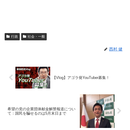
行政
社会・一般
西村 健
【Vlog】アゴラ発YouTuber募集！
希望の党の企業団体献金解禁報道につい
て：国民を騙せるのは5月末日まで