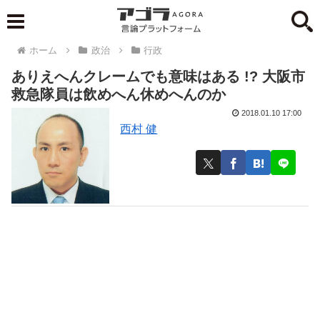
ホーム
政治
行政
ありえへんクレームでも意味はある !? 大阪市
救急隊員は飲めへん休めへんのか
2018.01.10 17:00
西村 健