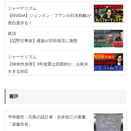
ジャーナリズム
【NVIDIA】ジェンスン・フアンの日本戦略が
面白過ぎる！
政治
【辺野古事故】遺族が百田発言に激怒
ジャーナリズム
【NHK性加害】3年放置は意図的か：お粗末
すぎる対応
書評
平和都市・広島の設計者・浜井信三の著書
『原爆市長』