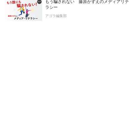
もう騙されない 藤原かずえのメディアリテ
ラシー
アゴラ編集部