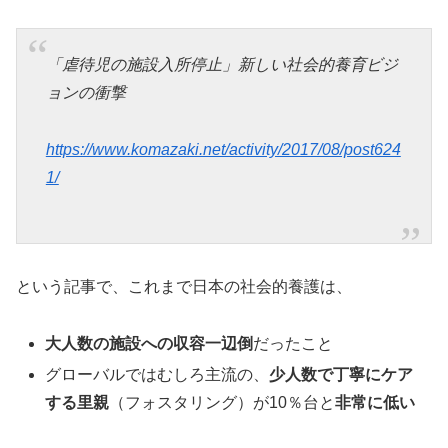
「虐待児の施設入所停止」新しい社会的養育ビジ
ョンの衝撃
https://www.komazaki.net/activity/2017/08/post624
1/
という記事で、これまで日本の社会的養護は、
大人数の施設への収容一辺倒
だったこと
グローバルではむしろ主流の、
少人数で丁寧にケア
する里親
（フォスタリング）が10％台と
非常に低い