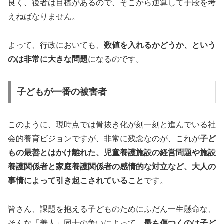
良く、後者は目標があるので、そこから逆算して手段を考
えねばなりません。
よって、行政においても、
数値を入れるかどうか、という
のは非常に大きな問題
になるのです。
子どもが一番の被害者
このように、現時点では骨抜き化が刻一刻と進んでいる社
会的養育ビジョンですが、非常に残念なのが、これが
子ど
もの最善とはかけ離れた、児童養護施設の経営問題や施設
養護関係者と家庭養護関係者の感情的な対立など、大人の
事情によって引き起こされていること
です。
皆さん、課題を抱える子どものためにふだん一生懸命な、
そんな「善人」同士の争いによって、
最も傷つくのは子ど