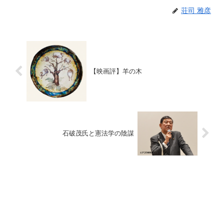
荘司 雅彦
【映画評】羊の木
石破茂氏と憲法学の陰謀