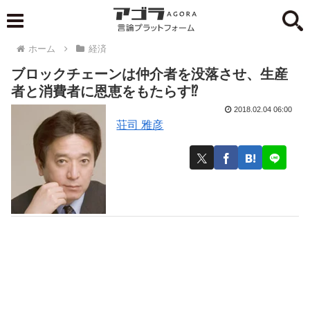
ホーム
経済
ブロックチェーンは仲介者を没落させ、生産
者と消費者に恩恵をもたらす⁉︎
2018.02.04 06:00
荘司 雅彦