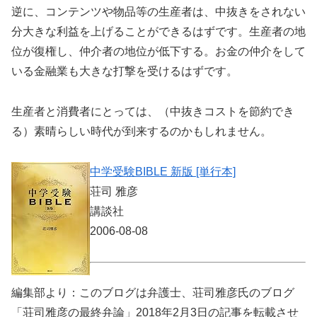
逆に、コンテンツや物品等の生産者は、中抜きをされない
分大きな利益を上げることができるはずです。生産者の地
位が復権し、仲介者の地位が低下する。お金の仲介をして
いる金融業も大きな打撃を受けるはずです。
生産者と消費者にとっては、（中抜きコストを節約でき
る）素晴らしい時代が到来するのかもしれません。
中学受験BIBLE 新版 [単行本]
荘司 雅彦
講談社
2006-08-08
編集部より：このブログは弁護士、荘司雅彦氏のブログ
「荘司雅彦の最終弁論」2018年2月3日の記事を転載させ