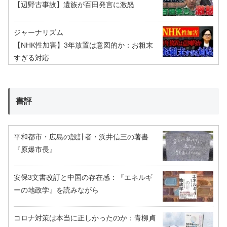
【辺野古事故】遺族が百田発言に激怒
ジャーナリズム
【NHK性加害】3年放置は意図的か：お粗末
すぎる対応
書評
平和都市・広島の設計者・浜井信三の著書
『原爆市長』
安保3文書改訂と中国の存在感：『エネルギ
ーの地政学』を読みながら
コロナ対策は本当に正しかったのか：青柳貞