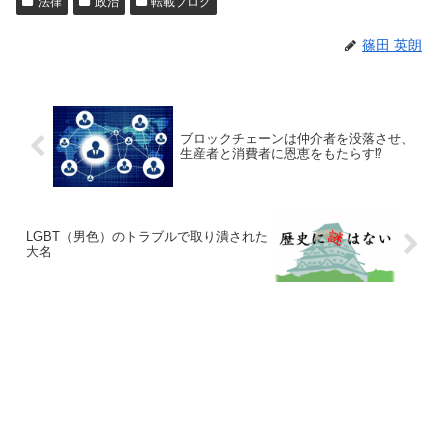
法律
政治
転載ブログ
篠田 英朗
ブロックチェーンは仲介者を没落させ、
生産者と消費者に恩恵をもたらす⁉︎
LGBT（男色）のトラブルで取り潰された
大名