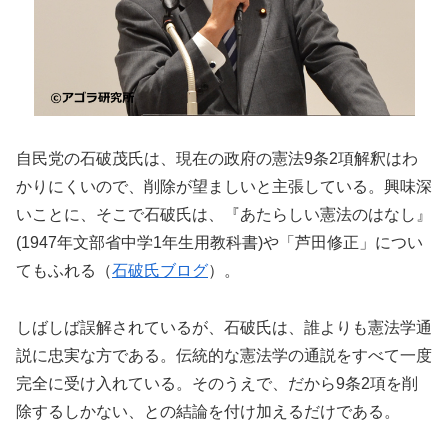
自民党の石破茂氏は、現在の政府の憲法9条2項解釈はわ
かりにくいので、削除が望ましいと主張している。興味深
いことに、そこで石破氏は、『あたらしい憲法のはなし』
(1947年文部省中学1年生用教科書)や「芦田修正」につい
てもふれる（
石破氏ブログ
）。
しばしば誤解されているが、石破氏は、誰よりも憲法学通
説に忠実な方である。伝統的な憲法学の通説をすべて一度
完全に受け入れている。そのうえで、だから9条2項を削
除するしかない、との結論を付け加えるだけである。