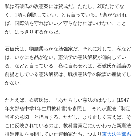
私は石破氏の改憲案には賛成だ。ただし、2項だけでな
く、1項も削除していい、とも言っている。9条がなけれ
ば、国際法を守ればいい／守らなければいけない、こと
が、はっきりするからだ。
石破氏は、物腰柔らかな勉強家だ。それに対して、私など
は、いかにも品がない。憲法学の憲法解釈が偏向してい
る、などと言っている。私に言わせれば、石破氏が議論の
前提としている憲法解釈は、戦後憲法学の陰謀の産物でし
かない。
たとえば、石破氏は、『あたらしい憲法のはなし』(1947
年文部省中学1年生用教科書)を参照し、それが憲法「制定
当初の意図」と描写する。ただし、より正しく言えば、そ
こに反映されているのは、教科書策定にかかわった新憲法
推進運動を展開していた運動家たち、つまり
東大法学部系