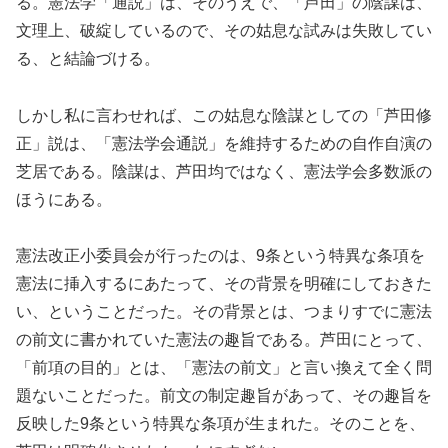
る。憲法学「通説」は、そのうえで、「芦田」の陰謀は、
文理上、破綻しているので、その姑息な試みは失敗してい
る、と結論づける。
しかし私に言わせれば、この姑息な陰謀としての「芦田修
正」説は、「憲法学会通説」を維持するための自作自演の
芝居である。陰謀は、芦田均ではなく、憲法学会多数派の
ほうにある。
憲法改正小委員会が行ったのは、9条という特異な条項を
憲法に挿入するにあたって、その背景を明確にしておきた
い、ということだった。その背景とは、つまりすでに憲法
の前文に書かれていた憲法の趣旨である。芦田にとって、
「前項の目的」とは、「憲法の前文」と言い換えて全く問
題ないことだった。前文の制定趣旨があって、その趣旨を
反映した9条という特異な条項が生まれた。そのことを、