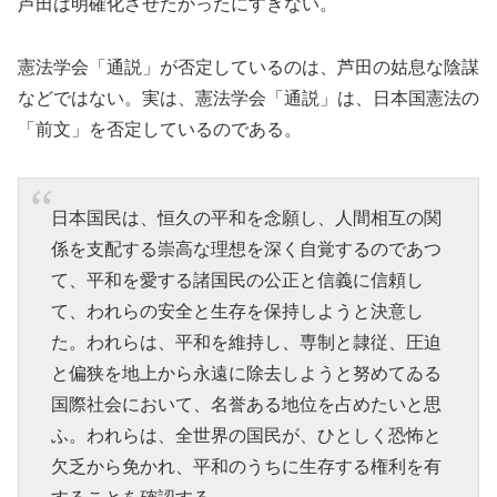
芦田は明確化させたかったにすぎない。
憲法学会「通説」が否定しているのは、芦田の姑息な陰謀
などではない。実は、憲法学会「通説」は、日本国憲法の
「前文」を否定しているのである。
日本国民は、恒久の平和を念願し、人間相互の関
係を支配する崇高な理想を深く自覚するのであつ
て、平和を愛する諸国民の公正と信義に信頼し
て、われらの安全と生存を保持しようと決意し
た。われらは、平和を維持し、専制と隷従、圧迫
と偏狭を地上から永遠に除去しようと努めてゐる
国際社会において、名誉ある地位を占めたいと思
ふ。われらは、全世界の国民が、ひとしく恐怖と
欠乏から免かれ、平和のうちに生存する権利を有