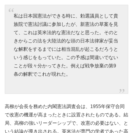
私は日本国憲法ができる時に、勅選議員として貴
族院で憲法討議に参加したが、新憲法の草案を見
て、これは英米法的な憲法だなと思った。そのと
きからこの法を大陸法的な頭の日本法律家が妥当
な解釈をするまでには相当混乱が起こるだろうと
いう感じをもっていた。この予感は間違いでない
ことが段々分かってきた。例えば戦争放棄の第9
条の解釈でこれが現れた。
高柳が会長を務めた内閣憲法調査会は、1955年保守合同
で改憲の機運が高まったときに設置されたものである。結
局、高柳の強いリーダーシップで、改憲の必要はない、と
いう結論が導き出される。英米法が専門の学者であった高