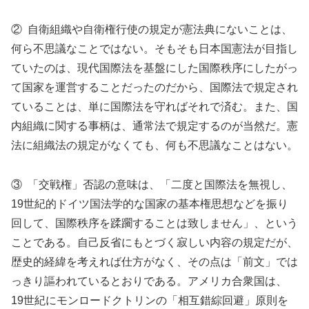
② 自衛組織や自衛権行使の規定が憲法典にないことは、
何ら不思議なことではない。そもそも日本国憲法が目指し
ていたのは、現代国際法を基盤にした国際秩序にしたがっ
て国家を運営することだったのだから、国際法で規定され
ていることは、単に国際法を守ればそれで済む。また、国
内組織に関する事柄は、通常法で規定するのが当然だ。憲
法に組織法の規定がなくても、何も不思議なことはない。
③ 「交戦権」否認の意味は、「二度と国際法を無視し、
19世紀的ドイツ国法学的な国家の基本権思想などを振り
回して、国際秩序を蹂躙することは致しません」、という
ことである。自己反省にもとづく寂しい内容の規定だが、
歴史的経緯を考えれば仕方がなく、その点は「前文」では
っきり謳われているとおりである。アメリカ合衆国は、
19世紀にモンロードクトリンの「相互錯綜回避」原則を