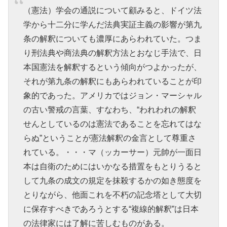
（憲法）学会の通説について顧みると、ドイツ法
学から十二分に学んだ法典実証主義の影響が第九
条の解釈についても濃厚にあらわれていた。つま
り刑法典や商法典の解釈方法とおなじ手法で、日
本国憲法を解釈するという傾向がつよかったが、
それが第九条の解釈にもあらわれていることが印
象的であった。アメリカではジョン・マーシャル
の古い警戒の言葉、すなわち、“われわれの解釈
せんとしているのは憲法であることを忘れてはな
らぬ”ということが憲法解釈の金言として尊重さ
れている。・・・マ（ッカーサー）元帥が一面日
本は自衛のためにはいかなる措置をもとりうると
して九条の成文の規定を抹殺するかの如き態度を
とりながら、他面これを不朽の記念塔として大切
に保存すべきであろうとする“複線的解釈”は日本
の法律家には了解に苦しむものがある。