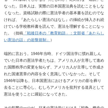
なった。日本人は、実際の日本国憲法典を読むことをしな
くなった。資格試験の際に憲法学者の基本書を読むのでな
ければ、『あたらしい憲法のはなし』の挿絵が挿入され続
けている学校教科書を読んで、憲法を理解することになっ
た。（拙稿
「戦後日本の「教育勅語」：文部省「あたらし
い憲法の話」の岩盤規制」
）
端的に言おう。1946年当時、ドイツ国法学に慣れ親しん
でいた日本の憲法学者たちは、アメリカ人が主導して進め
た国際秩序の変更を知らず、アメリカ人が主導して作成さ
れた国連憲章の内容を全く意識していなかった。そして
1946年以降も、日本国憲法におけるアメリカの影を葬り
去ることに専心し、むしろアメリカを批判する道具として
憲法を使うことに躍起になってきた。
その影響の一つが、日本の憲法学における「戦争」概念の