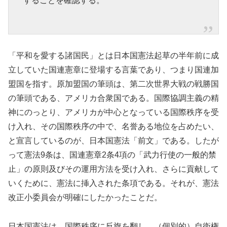
することを確認する。
「平和を愛する諸国民」とは日本国憲法起草の半年前に成
立していた国連憲章に登場する言葉であり、つまり国連加
盟国を指す。原加盟国の筆頭は、第二次世界大戦の戦勝国
の筆頭である、アメリカ合衆国である。国際協調主義の精
神にのっとり、アメリカが中心となっている国際秩序を受
け入れ、その国際秩序の中で、名誉ある地位を占めたい、
と宣言しているのが、日本国憲法「前文」である。したが
って憲法9条は、国連憲章2条4項の「武力行使の一般的禁
止」の原則及びその運用方法を受け入れ、さらに貢献して
いくために、憲法に挿入された条項である。それが、憲法
改正小委員会が明確にしたかったことだ。
日本国憲法は、国際秩序に反旗を翻し、（個別的）自衛権