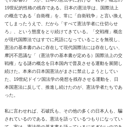
19世紀的性格の残存である。日本の憲法学は、国際法上
の概念である「自衛権」を、常に「自衛戦争」と言い換え
てしまったうえで、だから「すべて憲法学者に仕切らせ
ろ」、という態度をとり続けてきている。「交戦権」概念
が現代国際法ではすでに死語になっていることを無視し、
憲法の基本書のみに存在して現代国際法には存在しない、
摩訶不思議な「（憲法学の基本書が定める）国際法上の交
戦権」なる謎の概念を日本国内で普及させる運動を展開し
続けた。本来の日本国憲法がまさに禁止しようとしてい
た、19世紀ドイツ国法学の発想を残存させる運動を、日
本国憲法に反して、推進し続けたのが、憲法学者たちであ
った。
私に言わせれば、石破氏も、その他の多くの日本人も、騙
されているのである。憲法を語っているつもりになってい
て、実は、憲法学の基本書を語っているにすぎないのであ