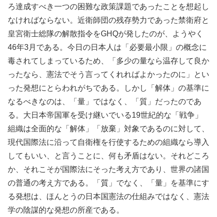
ろ達成すべき一つの困難な政策課題であったことを想起し
なければならない。近衛師団の残存勢力であった禁衛府と
皇宮衛士総隊の解散指令をGHQが発したのが、ようやく
46年3月である。今日の日本人は「必要最小限」の概念に
毒されてしまっているため、「多少の量なら温存して良か
ったなら、憲法でそう言ってくれればよかったのに」とい
った発想にとらわれがちである。しかし「解体」の基準に
なるべきなのは、「量」ではなく、「質」だったのであ
る。大日本帝国軍を受け継いでいる19世紀的な「戦争」
組織は全面的な「解体」「放棄」対象であるのに対して、
現代国際法に沿って自衛権を行使するための組織なら導入
してもいい、と言うことに、何も矛盾はない。それどころ
か、それこそが国際法にそった考え方であり、世界の諸国
の普通の考え方である。「質」でなく、「量」を基準にす
る発想は、ほんとうの日本国憲法の仕組みではなく、憲法
学の陰謀的な発想の所産である。