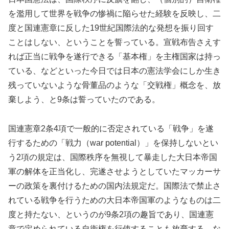
を濫用して世界を戦争の惨禍に陥らせた経験を反映し、二
度と国連憲章に反した19世紀国際法的な発想を振り回す
ことはしない、ということを誓っている。宣戦布告さえす
れば正当に戦争を遂行できる「基本権」を主権国家は持っ
ている、などといった今日では日本の憲法学会にしか生き
残っていないような骨董品のような「交戦権」概念を、放
棄しよう、と9条は誓っていたのである。
国連憲章2条4項で一般的に否定されている「戦争」を遂
行するための「戦力（war potential）」を保持しないとい
う2項の規定は、国際秩序を無視して暴走した大日本帝国
軍の解体を正当化し、完遂させようとしていたマッカーサ
ーの政策を裏付けるための国内法規定だ。国際法で禁止さ
れている戦争を行うための大日本帝国軍のようなものは二
度と持たない、というのが9条2項の趣旨であり、国連憲
章で定められている自衛権を行使することも放棄する、な