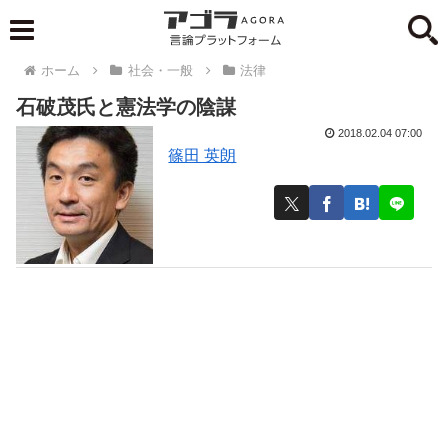
ホーム
社会・一般
法律
石破茂氏と憲法学の陰謀
2018.02.04 07:00
篠田 英朗