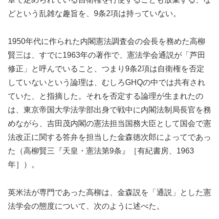
どという乱雑な趣旨を、9条2項は持っていない。
1950年代に作られた内閣憲法調査会の会長を務めた高柳
賢三は、すでに1963年の著作で、憲法学会通説が「芦田
修正」と呼んでいること、つまり9条2項は自衛権を否定
していないという論理は、むしろGHQの中では共有され
ていた、と指摘した。それを否定する論理が生まれたの
は、東京帝国大学法学部出身で戦中に内閣法制局長官を務
めながら、吉田茂内閣の憲法担当国務大臣として国会で憲
法改正に関する答弁を担当した金森徳次郎によってであっ
た（高柳賢三『天皇・憲法第9条』［有紀書房、1963
年］）。
英米法が専門であった高柳は、金森説を「通説」とした憲
法学会の態度について、次のように述べた。