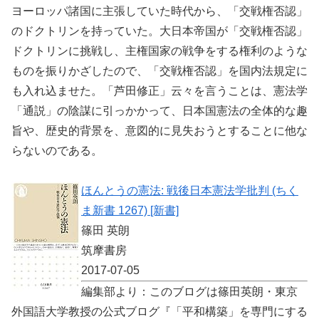
ヨーロッパ諸国に主張していた時代から、「交戦権否認」
のドクトリンを持っていた。大日本帝国が「交戦権否認」
ドクトリンに挑戦し、主権国家の戦争をする権利のような
ものを振りかざしたので、「交戦権否認」を国内法規定に
も入れ込ませた。「芦田修正」云々を言うことは、憲法学
「通説」の陰謀に引っかかって、日本国憲法の全体的な趣
旨や、歴史的背景を、意図的に見失おうとすることに他な
らないのである。
ほんとうの憲法: 戦後日本憲法学批判 (ちく
ま新書 1267) [新書]
篠田 英朗
筑摩書房
2017-07-05
編集部より：このブログは篠田英朗・東京
外国語大学教授の公式ブログ『「平和構築」を専門にする