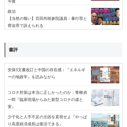
今後
政治
【当然の報い】百田尚樹参院議員：暴行罪と
脅迫罪で訴えられる
書評
安保3文書改訂と中国の存在感：『エネルギ
ーの地政学』を読みながら
コロナ対策は本当に正しかったのか：青柳貞
一郎『臨床現場からみた新型コロナの虚と
実』
少子化と人手不足の元凶を直視せよ『やっぱ
り高度経済成長は復活できる』