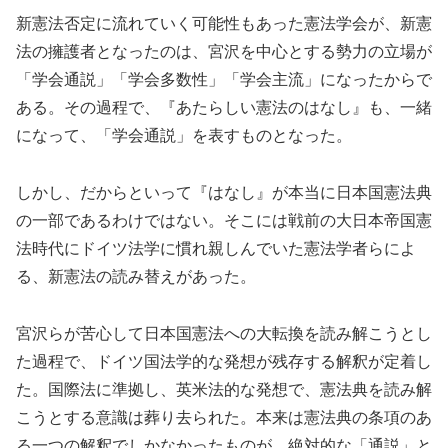
新憲法否定に流れていく可能性もあった憲法学会が、新憲
法の擁護者となったのは、宮沢を中心とする勢力の立場が
「学会通説」「学会多数性」「学会主流」になったからで
ある。その過程で、『あたらしい憲法のはなし』も、一緒
になって、「学会通説」を表すものとなった。
しかし、だからといって『はなし』が本当に日本国憲法典
の一部であるわけではない。そこには戦前の大日本帝国憲
法時代にドイツ法学に慣れ親しんでいた憲法学者らによ
る、新憲法の読み替えがあった。
宮沢らが苦心して日本国憲法への大転換を読み解こうとし
た過程で、ドイツ国法学的な発想が残存する解釈が定着し
た。国際法に準拠し、英米法的な発想で、憲法典を読み解
こうとする意識は葬り去られた。本来は憲法典の条項のあ
る一つの解釈でしかなかったものが、絶対的な「通説」と