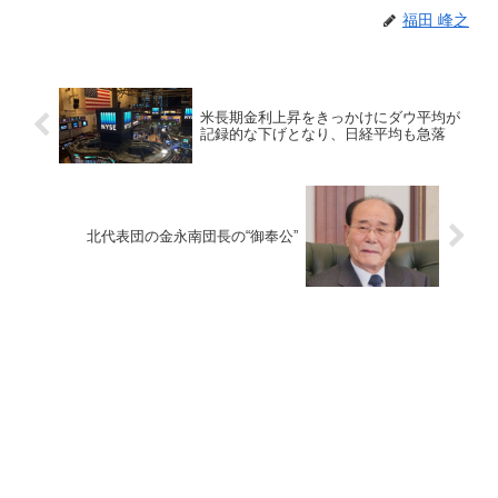
福田 峰之
米長期金利上昇をきっかけにダウ平均が
記録的な下げとなり、日経平均も急落
北代表団の金永南団長の“御奉公”