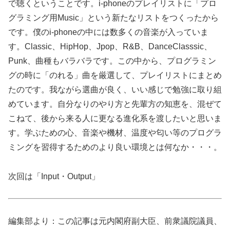
で聴くということです。i-phoneのプレイリストに「プロ
グラミング用Music」という新たなリストをつくったから
です。僕のi-phoneの中には数多くの音楽が入っていま
す。Classic、HipHop、Jpop、R&B、DanceClasssic、
Punk、曲種もバラバラです。この中から、プログラミン
グの時に「のれる」曲を厳選して、プレイリストにまとめ
たのです。我ながら選曲が良く、いい感じで勉強に取り組
めています。自分なりのやり方と先輩方の知恵を、混ぜて
こねて、後から来る人に更なる進化系を渡したいと思いま
す。学ぶための心、音楽や機材、温度や匂い等のプログラ
ミングを習得するためのより良い環境とは何なか・・・。
次回は「Input・Output」
編集部より：この記事は元内閣府副大臣、前衆議院議員、