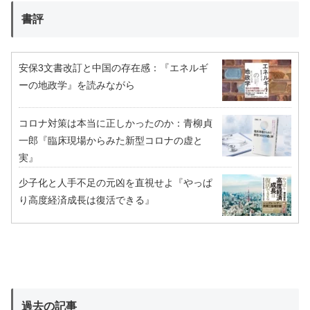
書評
安保3文書改訂と中国の存在感：『エネルギ
ーの地政学』を読みながら
コロナ対策は本当に正しかったのか：青柳貞
一郎『臨床現場からみた新型コロナの虚と
実』
少子化と人手不足の元凶を直視せよ『やっぱ
り高度経済成長は復活できる』
過去の記事