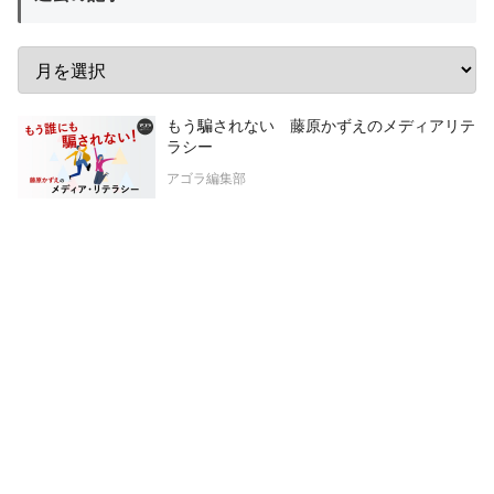
もう騙されない 藤原かずえのメディアリテ
ラシー
アゴラ編集部