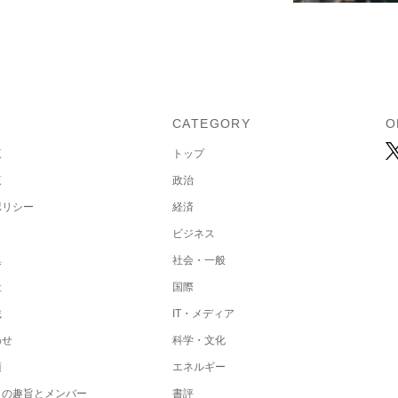
U
CATEGORY
O
覧
トップ
覧
政治
ポリシー
経済
ビジネス
集
社会・一般
社
国際
載
IT・メディア
わせ
科学・文化
項
エネルギー
トの趣旨とメンバー
書評