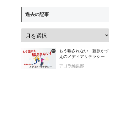
過去の記事
もう騙されない 藤原かず
えのメディアリテラシー
アゴラ編集部