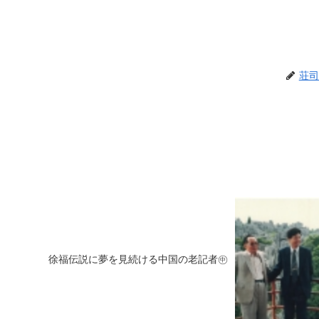
荘司
徐福伝説に夢を見続ける中国の老記者㊥