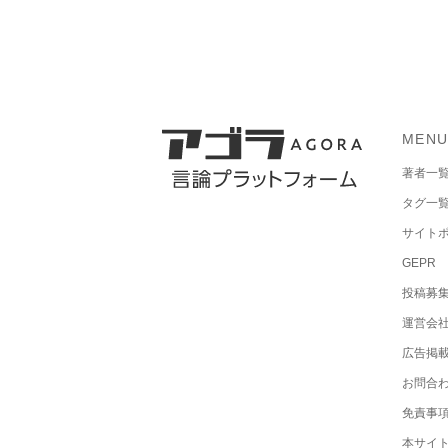
MEN
著者一
タグ一
サイト
GEPR
投稿募
運営会
広告掲
お問合
免責事
本サイ