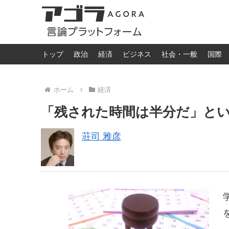
トップ
政治
経済
ビジネス
社会・一般
国際
ホーム
経済
「残された時間は半分だ」と
荘司 雅彦