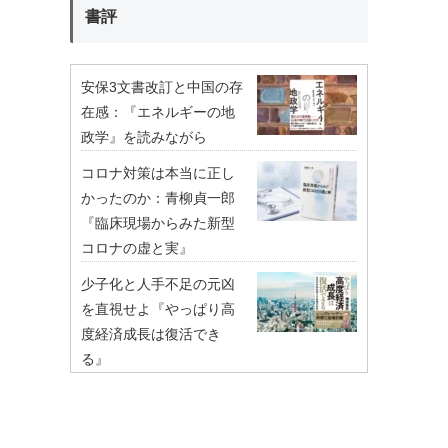
書評
安保3文書改訂と中国の存
在感：『エネルギーの地
政学』を読みながら
コロナ対策は本当に正し
かったのか：青柳貞一郎
『臨床現場からみた新型
コロナの虚と実』
少子化と人手不足の元凶
を直視せよ『やっぱり高
度経済成長は復活でき
る』