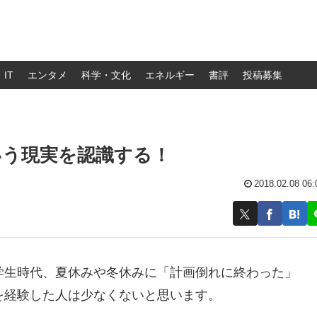
IT
エンタメ
科学・文化
エネルギー
書評
投稿募集
いう現実を認識する！
2018.02.08 06:
学生時代、夏休みや冬休みに「計画倒れに終わった」
を経験した人は少なくないと思います。