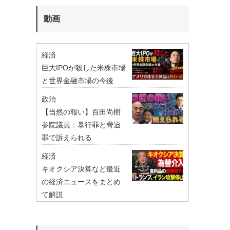
動画
経済
巨大IPOが殺した米株市場
と世界金融市場の今後
政治
【当然の報い】百田尚樹
参院議員：暴行罪と脅迫
罪で訴えられる
経済
キオクシア決算など最近
の経済ニュースをまとめ
て解説