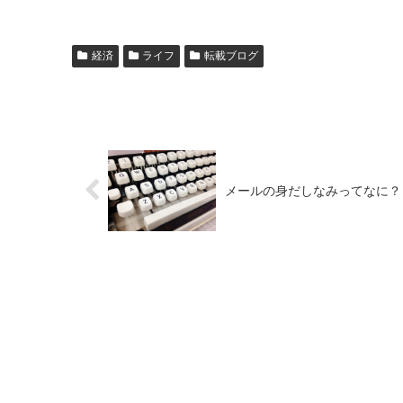
経済
ライフ
転載ブログ
メールの身だしなみってなに？