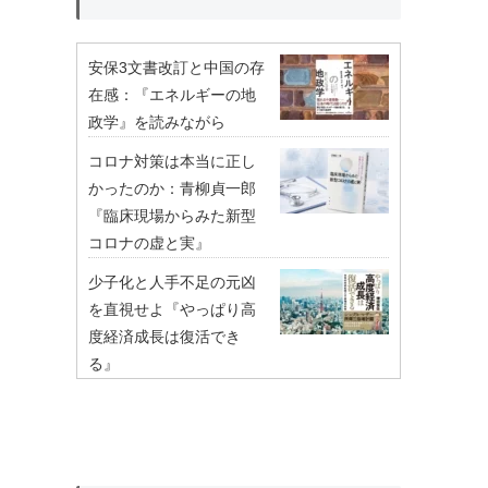
安保3文書改訂と中国の存
在感：『エネルギーの地
政学』を読みながら
コロナ対策は本当に正し
かったのか：青柳貞一郎
『臨床現場からみた新型
コロナの虚と実』
少子化と人手不足の元凶
を直視せよ『やっぱり高
度経済成長は復活でき
る』