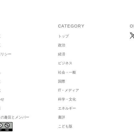
U
CATEGORY
O
覧
トップ
覧
政治
ポリシー
経済
ビジネス
集
社会・一般
社
国際
載
IT・メディア
わせ
科学・文化
項
エネルギー
トの趣旨とメンバー
書評
こども版