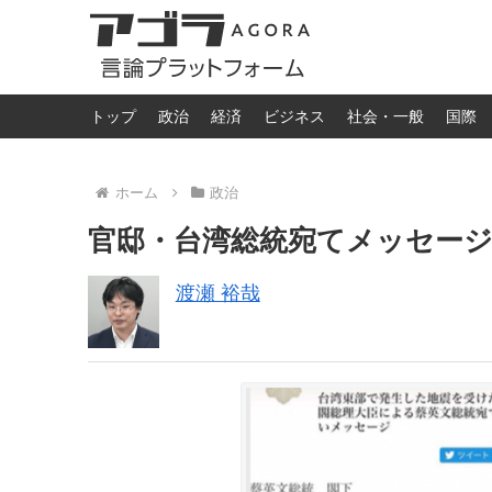
トップ
政治
経済
ビジネス
社会・一般
国際
ホーム
政治
官邸・台湾総統宛てメッセー
渡瀬 裕哉