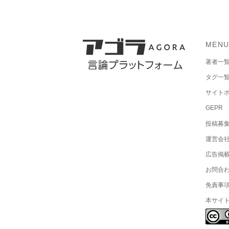
MEN
著者一
タグ一
サイト
GEPR
投稿募
運営会
広告掲
お問合
免責事
本サイ