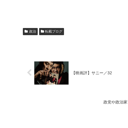
政治
転載ブログ
【映画評】サニー／32
政党や政治家