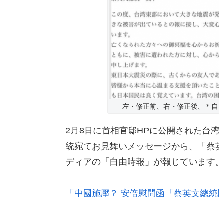
左・修正前、右・修正後、＊自
2月8日に首相官邸HPに公開された台
統宛てお見舞いメッセージから、「蔡
ディアの「自由時報」が報じています
「中國施壓？ 安倍慰問函「蔡英文總