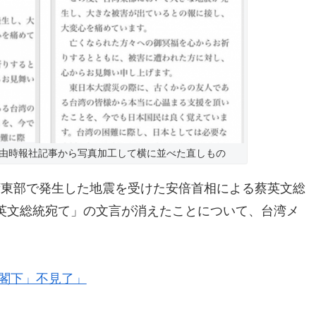
由時報社記事から写真加工して横に並べた直しもの
湾東部で発生した地震を受けた安倍首相による蔡英文総
英文総統宛て」の文言が消えたことについて、台湾メ
。
統閣下」不見了」