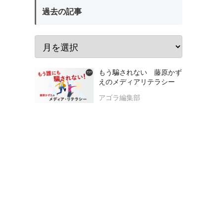
過去の記事
もう騙されない 藤原かず
えのメディアリテラシー
アゴラ編集部