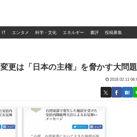
IT
エンタメ
科学・文化
エネルギー
書評
投稿募集
ジ変更は「日本の主権」を脅かす大問題
2018.02.11 06: