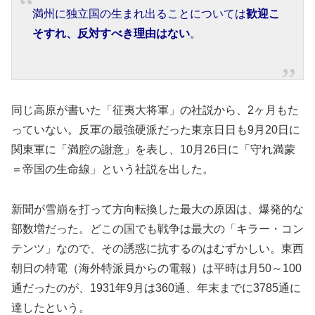
満州に独立国の生まれ出ることについては
歓迎こ
そすれ、反対すべき理由はない
。
同じ高原が書いた「征夷大将軍」の社説から、2ヶ月もた
っていない。反軍の最強硬派だった東京日日も9月20日に
関東軍に「満腔の謝意」を表し、10月26日に「守れ満蒙
＝帝国の生命線」という社説を出した。
新聞が雪崩を打って方向転換した最大の原因は、爆発的な
部数増だった。どこの国でも戦争は最大の「キラー・コン
テンツ」なので、その誘惑に抗するのはむずかしい。東西
朝日の特電（海外特派員からの電報）は平時は月50～100
通だったのが、1931年9月は360通、年末までに3785通に
達したという。