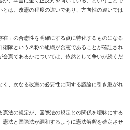
容が、本当に全く正反対を向いている、ということで
いとは、改憲の程度の違いであり、方向性の違いでは
存在」の合憲性を明確にする点に特化するものになる
自衛隊という名称の組織が合憲であることが確証され
が合憲であるかについては、依然として争いが続くだ
なく、次なる改憲の必要性に関する議論に引き継がれ
る憲法の規定が、国際法の規定との関係を曖昧にする
、憲法と国際法が調和するように憲法解釈を確定させ