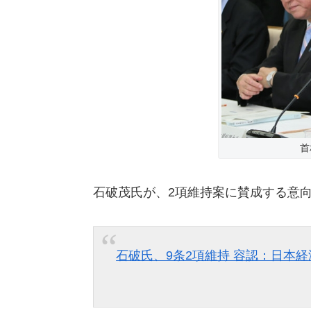
首
石破茂氏が、2項維持案に賛成する意
石破氏、9条2項維持 容認：日本