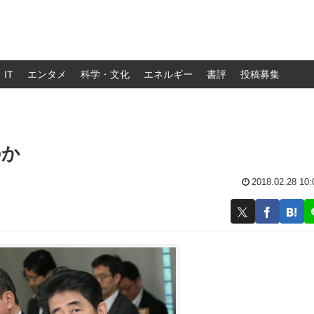
IT
エンタメ
科学・文化
エネルギー
書評
投稿募集
のか
2018.02.28 10: