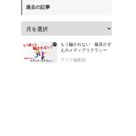
過去の記事
もう騙されない 藤原かず
えのメディアリテラシー
アゴラ編集部