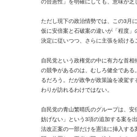
の合憲性」を明確にしても、意味が乏
ただし現下の政治情勢では、この3月
仮に安倍案と石破案の違いが「程度」
決定に従いつつ、さらに主張を続ける
自民党という政権党の中に有力な首相
の競争があるのは、むしろ健全である
るだろう。だが政争が政策論を凌駕す
わりが訪れるわけではない。
自民党の青山繁晴氏のグループは、安
妨げない」という3項の追加する案を
法改正案の一部だけを憲法に挿入する