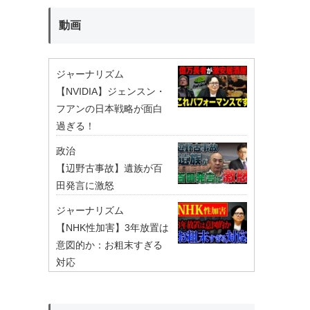
動画
ジャーナリズム
【NVIDIA】ジェンスン・
フアンの日本戦略が面白
過ぎる！
政治
【辺野古事故】遺族が百
田発言に激怒
ジャーナリズム
【NHK性加害】3年放置は
意図的か：お粗末すぎる
対応