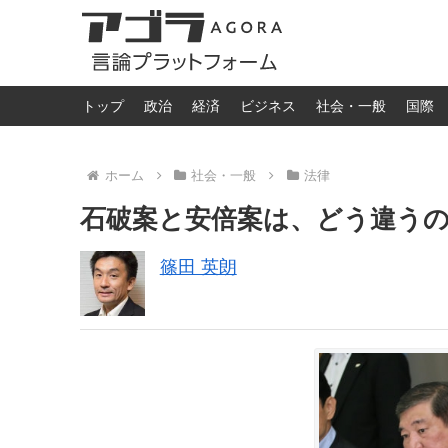
トップ
政治
経済
ビジネス
社会・一般
国際
ホーム
社会・一般
法律
石破案と安倍案は、どう違う
篠田 英朗