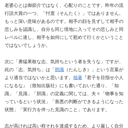
老婆心とは御節介ではなく、心配りのことです。昨年の流
行語大賞の一つ、「忖度（そんたく）」ではありません。
もっと深い意味があるのです。相手の顔を見ずして相手の
悲しみを認識し、自分も同じ境地に入ってその悲しみと同
レベルに達し、相手を如何にして慰めて行くかということ
ではないでしょうか。
次に「勇猛果敢な志、気持ちという者を失うな」ですが、
此の「志、気持ち」は「
胆識
（たんしき）」という言葉が
より適当ではないかと思います。
拙著
『君子を目指せ小人
になるな』（致知出版社）にも書いておいた通り、「知
識」「見識」「胆識」の定義に関しては、夫々「物事を知
っているという状況」「善悪の判断ができるようになった
状態」「実行力を伴った見識のこと」であります。
志が高ければ高い程それを達成するため、より厳しく自分