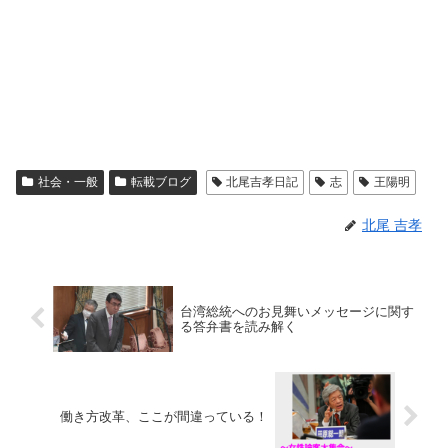
社会・一般
転載ブログ
北尾吉孝日記
志
王陽明
北尾 吉孝
台湾総統へのお見舞いメッセージに関す
る答弁書を読み解く
働き方改革、ここが間違っている！