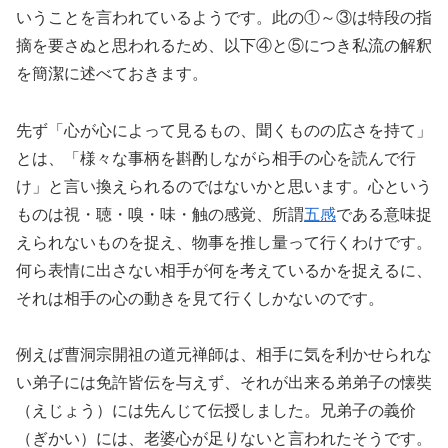
いうことを言われているようです。此の①～③は特段の指
摘を要さぬと思われるため、以下④と⑤につき私流の解釈
を簡潔に述べておきます。
先ず「心が心によって見るもの、聞くものの広さを持て」
とは、「様々な事柄を斟酌しながら相手の心を読んで行
け」と言い換えられるのではないかと思います。心という
ものは視・聴・嗅・味・触の感覚、所謂
五感
である意味捉
えられないものを捉え、物事を推し量って行くわけです。
何ら表情に出さない相手が何を考えているかを捉えるに、
それは相手の心の動きを見て行くしかないのです。
例えば曹洞宗開祖の道元禅師は、相手に気を利かせられな
い弟子には免許皆伝を与えず、それが出来る弟弟子の懐奘
（えじょう）には先んじて伝授しました。兄弟子の義价
（ぎかい）には、老婆心が足りないと言われたそうです。