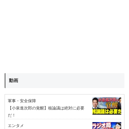
動画
軍事・安全保障
【小泉進次郎の覚醒】核論議は絶対に必要
だ！
エンタメ