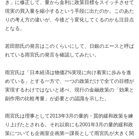
き」に修正して、量から金利に政策目標をスイッチさせて
現実の買入量を縮小するという手段に出たのか。このあた
りの考え方の違いが、今後どう変化してくるのかも注目点
となる。
若田部氏の発言はこのくらいにして、日銀のエースと呼ば
れている雨宮氏の発言を確認してみたい。
雨宮氏は「日本経済は物価2%実現に向け着実に歩みを進
めている」とする一方で、一つの政策だけで全ての目標が
実現するわけではないと述べ、現行の金融政策の「効果と
副作用の比較考量」が必要との認識を示した。
雨宮氏は理事として2013年3月の量的・質的緩和政策を練
り上げたとされる。それ以前にも2001年3月の量的緩和政
策についても企画室企画第一課長として雨宮氏が大きく関