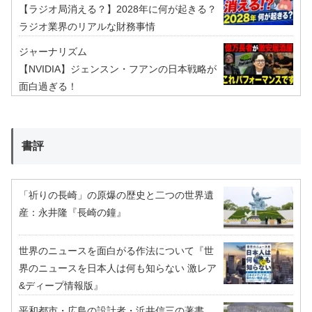
【ラジオ局消える？】2028年に何が起きる？
ラジオ業界のリアルな財務事情
ジャーナリズム
【NVIDIA】ジェンスン・フアンの日本戦略が
面白過ぎる！
書評
「祈りの長崎」の原爆の歴史と二つの世界遺
産：永井隆『長崎の鐘』
世界のニュースを面白がる作法について『世
界のニュースを日本人は何も知らない 激レア
&ディープ情報版』
平和都市・広島の設計者・浜井信三の著書