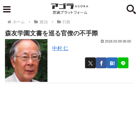
ホーム
政治
行政
森友学園文書を巡る官僚の不手際
2018.03.09 06:00
中村 仁