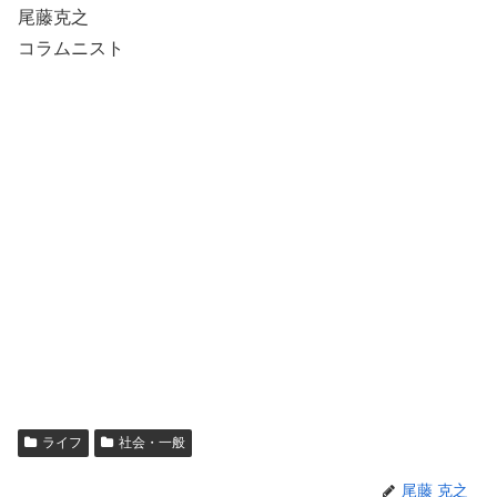
尾藤克之
コラムニスト
ライフ
社会・一般
尾藤 克之