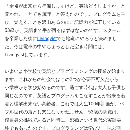
「余裕が出来たら準備しますけど、英語どうしますか」と
聞かれ、「とても無理」と答えたのです。プログラムを学
び、覚えることも沢山あるのに、記憶力が低下している
53歳が、英語まで手が回るはずはないのです。スクール
を卒業した後に
Livingvist
でも地道にやろうと決めまし
た。今は電車の中やちょっとした空き時間には、
Livingvistしています。
いよいよ小学校で英語とプラグラミンングの授業が始まり
ます。これからの社会ではこの2つが必要不可欠だから、
小学校から学び始めるのです。過ごす時代は大人も子供も
同じなのです。英語とプログラムをこなすことが出来る若
者と理解出来ない高齢者、これでは人生100年計画が、バ
ブル世代の落とし穴になりかねません。53歳の挑戦は、
僕自身の挑戦であると同時に、53歳という世代の実証実
験でもあったのです。プログラミングは学び方、学ぶ期