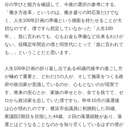
分の学びと能力を確認して、今後の選択の参考にする。
「働き方改革」というのは、働き盛りの対応策だけでな
く、人生100年計画の準備という側面を持たせることが大
切なのです。僕ですら想定していなかった「人生100
年」、急に言われても、心もお金も準備など出来るわけが
ない。役職定年間近の僕と同世代にとって「急に言われて
も…」ということだと思います。
人生100年計画の折り返し点である40歳代後半の過ごし方
が極めて重要と、どれだけの人が、そして施策をつくる政
府や政治家が意識しているのか、心もとないのが現実で
す。将来の安心とか、家族の幸せとか、全てを捨てて、ゼ
ロから政治家を志していた僕ですら、昨年10月の落選後
は心が揺れたのです。横浜市会議員に初挑戦した30歳、
衆議院2期目を目指した44歳、２回の落選経験があり、落
選とはどうなることなのかを知り尽くしているはずの僕が