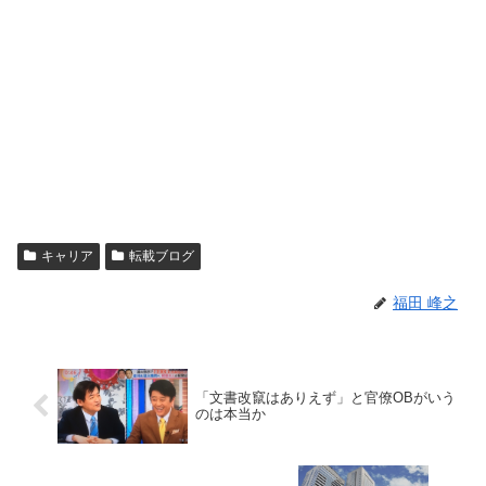
キャリア
転載ブログ
福田 峰之
「文書改竄はありえず」と官僚OBがいう
のは本当か