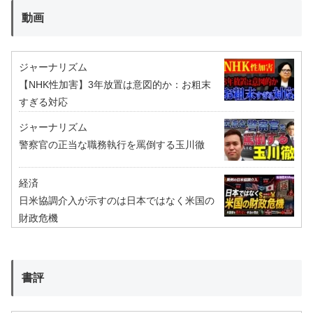
動画
ジャーナリズム
【NHK性加害】3年放置は意図的か：お粗末
すぎる対応
ジャーナリズム
警察官の正当な職務執行を罵倒する玉川徹
経済
日米協調介入が示すのは日本ではなく米国の
財政危機
書評