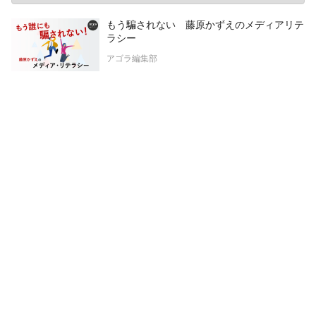
もう騙されない 藤原かずえのメディアリテ
ラシー
アゴラ編集部