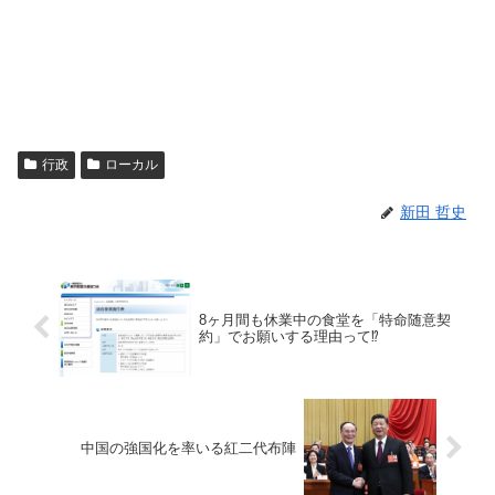
行政
ローカル
新田 哲史
8ヶ月間も休業中の食堂を「特命随意契
約」でお願いする理由って⁉︎
中国の強国化を率いる紅二代布陣