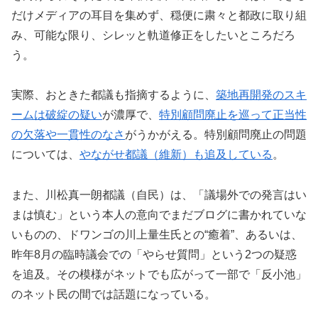
だけメディアの耳目を集めず、穏便に粛々と都政に取り組
み、可能な限り、シレッと軌道修正をしたいところだろ
う。
実際、おときた都議も指摘するように、
築地再開発のスキ
ームは破綻の疑い
が濃厚で、
特別顧問廃止を巡って正当性
の欠落や一貫性のなさ
がうかがえる。特別顧問廃止の問題
については、
やながせ都議（維新）も追及している
。
また、川松真一朗都議（自民）は、「議場外での発言はい
まは慎む」という本人の意向でまだブログに書かれていな
いものの、ドワンゴの川上量生氏との“癒着”、あるいは、
昨年8月の臨時議会での「やらせ質問」という2つの疑惑
を追及。その模様がネットでも広がって一部で「反小池」
のネット民の間では話題になっている。