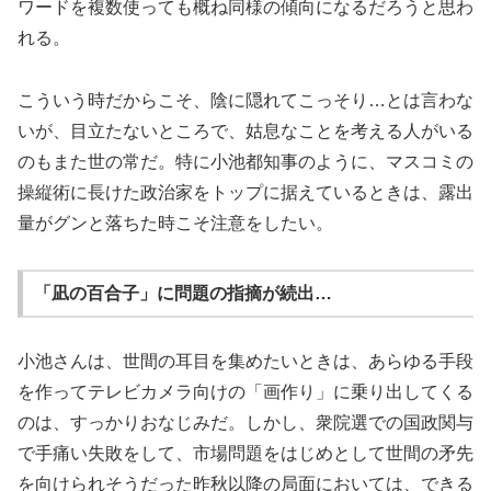
ワードを複数使っても概ね同様の傾向になるだろうと思わ
れる。
こういう時だからこそ、陰に隠れてこっそり…とは言わな
いが、目立たないところで、姑息なことを考える人がいる
のもまた世の常だ。特に小池都知事のように、マスコミの
操縦術に長けた政治家をトップに据えているときは、露出
量がグンと落ちた時こそ注意をしたい。
「凪の百合子」に問題の指摘が続出…
小池さんは、世間の耳目を集めたいときは、あらゆる手段
を作ってテレビカメラ向けの「画作り」に乗り出してくる
のは、すっかりおなじみだ。しかし、衆院選での国政関与
で手痛い失敗をして、市場問題をはじめとして世間の矛先
を向けられそうだった昨秋以降の局面においては、できる