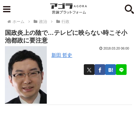
ホーム
政治
行政
国政炎上の陰で…テレビに映らない時こそ小
池都政に要注意
2018.03.20 06:00
新田 哲史