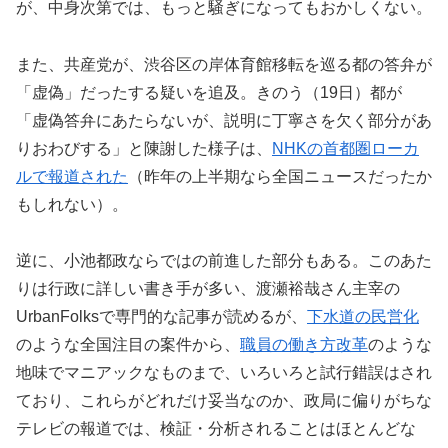
が、中身次第では、もっと騒ぎになってもおかしくない。
また、共産党が、渋谷区の岸体育館移転を巡る都の答弁が
「虚偽」だったする疑いを追及。きのう（19日）都が
「虚偽答弁にあたらないが、説明に丁寧さを欠く部分があ
りおわびする」と陳謝した様子は、
NHKの首都圏ローカ
ル
で報道された
（昨年の上半期なら全国ニュースだったか
もしれない）。
逆に、小池都政ならではの前進した部分もある。このあた
りは行政に詳しい書き手が多い、渡瀬裕哉さん主宰の
UrbanFolksで専門的な記事が読めるが、
下水道の民営化
のような全国注目の案件から、
職員の働き方改革
のような
地味でマニアックなものまで、いろいろと試行錯誤はされ
ており、これらがどれだけ妥当なのか、政局に偏りがちな
テレビの報道では、検証・分析されることはほとんどな