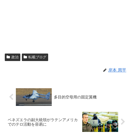
政治
転載ブログ
岸本 周平
多目的空母用の固定翼機
ベネズエラの副大統領がラテンアメリカ
でのテロ活動を容易に