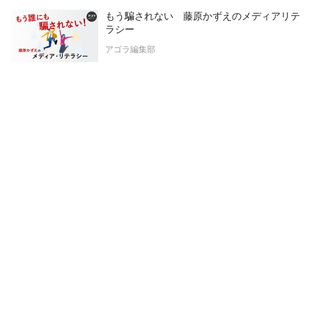
もう騙されない 藤原かずえのメディアリテ
ラシー
アゴラ編集部