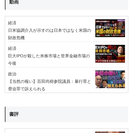
動画
経済
日米協調介入が示すのは日本ではなく米国の
財政危機
経済
巨大IPOが殺した米株市場と世界金融市場の
今後
政治
【当然の報い】百田尚樹参院議員：暴行罪と
脅迫罪で訴えられる
書評