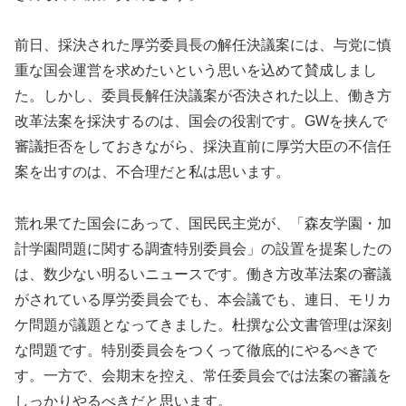
前日、採決された厚労委員長の解任決議案には、与党に慎
重な国会運営を求めたいという思いを込めて賛成しまし
た。しかし、委員長解任決議案が否決された以上、働き方
改革法案を採決するのは、国会の役割です。GWを挟んで
審議拒否をしておきながら、採決直前に厚労大臣の不信任
案を出すのは、不合理だと私は思います。
荒れ果てた国会にあって、国民民主党が、「森友学園・加
計学園問題に関する調査特別委員会」の設置を提案したの
は、数少ない明るいニュースです。働き方改革法案の審議
がされている厚労委員会でも、本会議でも、連日、モリカ
ケ問題が議題となってきました。杜撰な公文書管理は深刻
な問題です。特別委員会をつくって徹底的にやるべきで
す。一方で、会期末を控え、常任委員会では法案の審議を
しっかりやるべきだと思います。