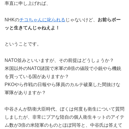
率直に申し上げれば、
NHKの
チコちゃんに叱られる
じゃないけど、
お前らボー
ッと生きてんじゃねえよ！
ということです。
NATO並みといいますが、その前提はどうしょうか？
米国以外のNATO諸国で米軍の8倍の値段で小銃やら機銃
を買っている国がありますか？
PKOやら作戦の日報やら隊員のカルテ破棄した間抜けな
軍隊がありますか？
中谷さんが防衛大臣時代、ぼくは何度も衛生について質問
しましたが、非常にプアな陸自の個人衛生キットのアイテ
ム数が3倍の米陸軍のものとほぼ同等と、中谷氏は答えて