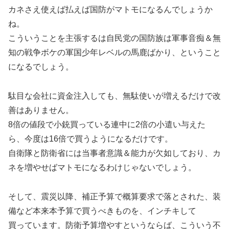
カネさえ使えば払えば国防がマトモになるんでしょうか
ね。
こういうことを主張するは自民党の国防族は軍事音痴＆無
知の戦争ボケの軍国少年レベルの馬鹿ばかり、ということ
になるでしょう。
駄目な会社に資金注入しても、無駄使いが増えるだけで改
善はありません。
8倍の値段で小銃買っている連中に2倍の小遣い与えた
ら、今度は16倍で買うようになるだけです。
自衛隊と防衛省には当事者意識＆能力が欠如しており、カ
ネを増やせばマトモになるわけじゃないでしょう。
そして、震災以降、補正予算で概算要求で落とされた、装
備など本来本予算で買うべきものを、インチキして
買っています。防衛予算増やすというならば、こういう不