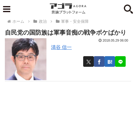
ホーム
政治
軍事・安全保障
自民党の国防族は軍事音痴の戦争ボケばかり
2018.05.29 06:00
清谷 信一