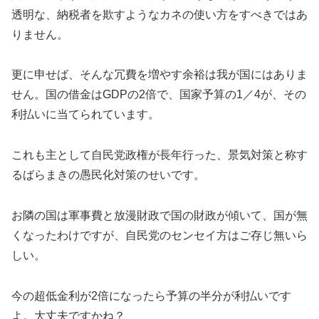
透明な、納税者を欺すようなカネの使い方をすべきではあ
りません。
更に申せば、そんな冗費を増やす余裕は我が国にはありま
せん。国の借金はGDPの2倍で、国家予算の1／4が、その
利払いに当てられています。
これも主として自民党政権が長年行った、景気対策と称す
るばらまきの愚民化対策のせいです。
お隣の国は軍事費と放漫財政で国の財政が傾いて、国が無
くなったわけですが、自民党のセンセイ方はご存じ無いら
しい。
今の超低金利が2倍になったら予算の半分が利払いです
よ。大丈夫ですかね？