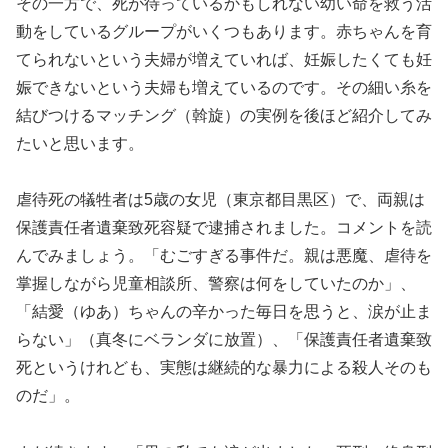
その一方で、死が待っているかもしれない幼い命を救う活
動をしているグループがいくつもあります。赤ちゃんを育
てられないという夫婦が増えていれば、妊娠したくても妊
娠できないという夫婦も増えているのです。その細い糸を
結びつけるマッチング（斡旋）の実例を後ほど紹介してみ
たいと思います。
虐待死の犠牲者は5歳の女児（東京都目黒区）で、両親は
保護責任者遺棄致死容疑で逮捕されました。コメントを読
んでみましょう。「むごすぎる事件だ。親は悪魔、虐待を
掌握しながら児童相談所、警察は何をしていたのか」、
「結愛（ゆあ）ちゃんの辛かった毎日を思うと、涙が止ま
らない」（真冬にベランダに放置）、「保護責任者遺棄致
死というけれども、実態は継続的な暴力による殺人そのも
のだ」。