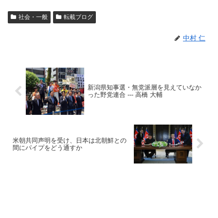
社会・一般
転載ブログ
中村 仁
新潟県知事選・無党派層を見えていなか
った野党連合 --- 高橋 大輔
米朝共同声明を受け、日本は北朝鮮との
間にパイプをどう通すか