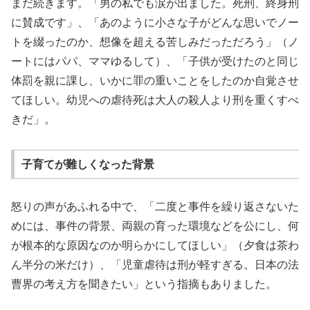
まだ続きます。「男の私でも涙が出ました。死刑、終身刑
に賛成です」、「あのように小さな子がどんな思いでノー
トを綴ったのか、想像を超える苦しみだっただろう」（ノ
ートにはパパ、ママゆるして）、「子供が受けたのと同じ
体罰を親に課し、いかに罪の重いことをしたのか自覚させ
てほしい。幼児への虐待死は大人の殺人より刑を重くすべ
きだ」。
子育てが難しくなった背景
怒りの声があふれる中で、「二度と事件を繰り返さないた
めには、事件の背景、両親の育った環境などを公にし、何
が根本的な原因なのか明らかにしてほしい」（夕食は茶わ
ん半分の米だけ）、「児童虐待は刑が軽すぎる。日本の法
曹界の考え方を聞きたい」という指摘もありました。