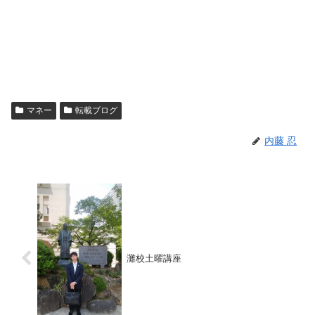
マネー
転載ブログ
内藤 忍
灘校土曜講座