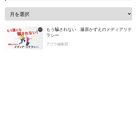
もう騙されない 藤原かずえのメディアリテ
ラシー
アゴラ編集部