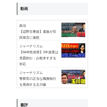
動画
政治
【辺野古事故】遺族が百
田発言に激怒
ジャーナリズム
【NHK性加害】3年放置は
意図的か：お粗末すぎる
対応
ジャーナリズム
警察官の正当な職務執行
を罵倒する玉川徹
書評