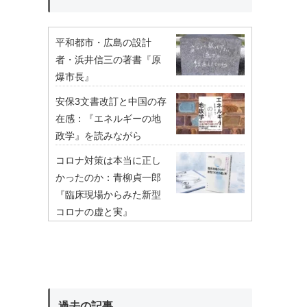
平和都市・広島の設計
者・浜井信三の著書『原
爆市長』
安保3文書改訂と中国の存
在感：『エネルギーの地
政学』を読みながら
コロナ対策は本当に正し
かったのか：青柳貞一郎
『臨床現場からみた新型
コロナの虚と実』
過去の記事