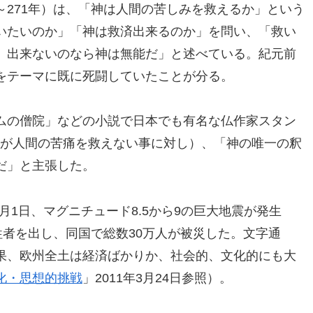
1～271年）は、「神は人間の苦しみを救えるか」という
いたいのか」「神は救済出来るのか」を問い、「救い
、出来ないのなら神は無能だ」と述べている。紀元前
をテーマに既に死闘していたことが分る。
ムの僧院」などの小説で日本でも有名な仏作家スタン
は（神が人間の苦痛を救えない事に対し）、「神の唯一の釈
だ」と主張した。
1月1日、マグニチュード8.5から9の巨大地震が発生
牲者を出し、同国で総数30万人が被災した。文字通
果、欧州全土は経済ばかりか、社会的、文化的にも大
化・思想的挑戦
」2011年3月24日参照）。