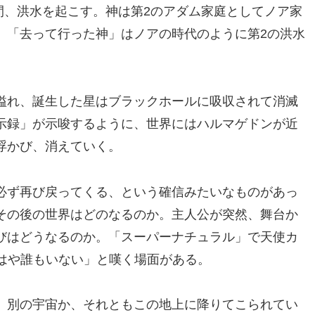
日間、洪水を起こす。神は第2のアダム家庭としてノア家
、「去って行った神」はノアの時代のように第2の洪水
溢れ、誕生した星はブラックホールに吸収されて消滅
示録」が示唆するように、世界にはハルマゲドンが近
浮かび、消えていく。
必ず再び戻ってくる、という確信みたいなものがあっ
その後の世界はどのなるのか。主人公が突然、舞台か
びはどうなるのか。「スーパーナチュラル」で天使カ
はもはや誰もいない」と嘆く場面がある。
。別の宇宙か、それともこの地上に降りてこられてい