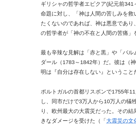
ギリシャの哲学者エピクア(紀元前34
命題に対し、「神は人間の苦しみを救
たくないのであれば、神は悪意であり
の哲学者が「神の不在と人間の苦痛」
最も辛辣な見解は「赤と黒」や「バル
ダール（1783～1842年）だ。彼
明は『自分は存在しない』ということ
ポルトガルの首都リスボンで1755年1
し、同市だけで3万人から10万人の犠
り、欧州最大の大震災だった。その結
きなダメージを受けた（「
大震災の文