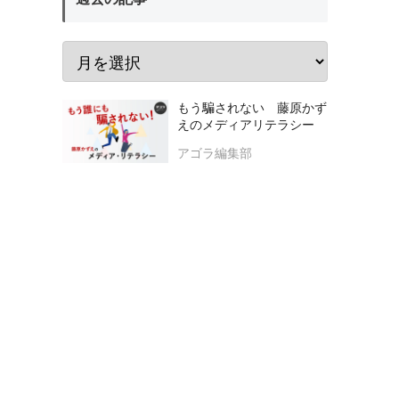
もう騙されない 藤原かず
えのメディアリテラシー
アゴラ編集部