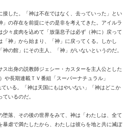
に接した。「神は不在ではなく、去っていった」とい
神」の存在を前提にその是非を考えてきた。アイルラ
は少々皮肉を込めて「放蕩息子は必ず（神に）戻って
は「神」から始まり、「神」に戻ってくる。しかし
「神の館」にその主人、「神」がいないというのだ。
サス出身の説教師ジェシー・カスターを主人公とした
her）や長期連載ＴＶ番組「スーパーナチュラル」
マ化されている。「神は天国にもはやいない」「神はどこか
っているのだ。
の堕落、その後の世界をみて、神は「わたしは、全て
を暴虐で満たしたから、わたしは彼らを地と共に滅ぼ