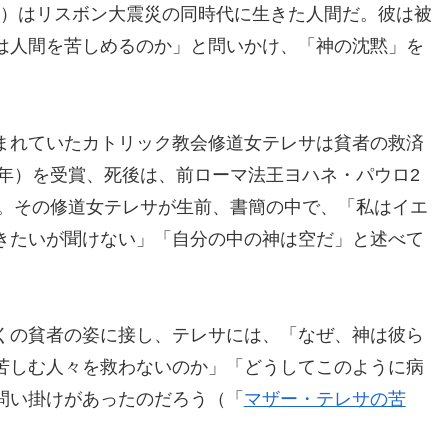
78年）はリスボン大震災の同時代に生きた人間だ。彼は被
は人間を苦しめるのか」と問いかけ、「神の沈黙」を
まれていたカトリック教会修道女テレサは貧者の救済
9年）を受賞、死後は、前ローマ法王ヨハネ・パウロ2
た。その修道女テレサが生前、書簡の中で、「私はイエ
きたいが聞けない」「自分の中の神は空だ」と述べて
くの貧者の姿に接し、テレサには、「なぜ、神は彼ら
苦しむ人々を救わないのか」「どうしてこのように病
問い掛けがあったのだろう（「
マザー・テレサの苦