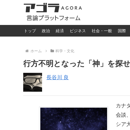
トップ
政治
経済
ビジネス
社会・一般
国際
ホーム
科学・文化
行方不明となった「神」を探
長谷川 良
カナ
会談
シア