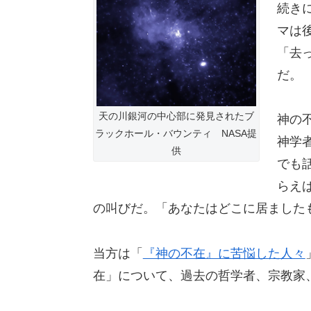
続き
マは
「去
だ。
天の川銀河の中心部に発見されたブ
神の
ラックホール・バウンティ NASA提
神学
供
でも
らえ
の叫びだ。「あなたはどこに居ました
当方は「
『神の不在』に苦悩した人々
在」について、過去の哲学者、宗教家