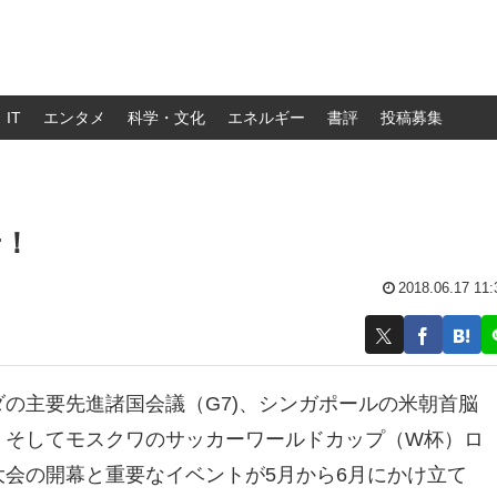
IT
エンタメ
科学・文化
エネルギー
書評
投稿募集
せ！
2018.06.17 11:
ダの主要先進諸国会議（G7)、シンガポールの米朝首脳
、そしてモスクワのサッカーワールドカップ（W杯）ロ
大会の開幕と重要なイベントが5月から6月にかけ立て