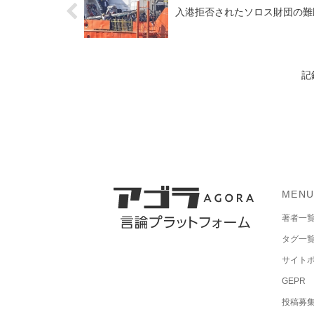
入港拒否されたソロス財団の難
記
MEN
著者一
タグ一
サイト
GEPR
投稿募