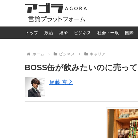
トップ
政治
経済
ビジネス
社会・一般
国際
ホーム
ビジネス
キャリア
BOSS缶が飲みたいのに売っ
尾藤 克之