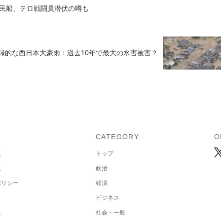
民船、テロ戦闘員潜伏の噂も
録的な西日本大豪雨：過去10年で最大の水害被害？
U
CATEGORY
O
覧
トップ
覧
政治
ポリシー
経済
ビジネス
集
社会・一般