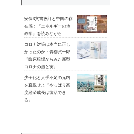
安保3文書改訂と中国の存
在感：『エネルギーの地
政学』を読みながら
コロナ対策は本当に正し
かったのか：青柳貞一郎
『臨床現場からみた新型
コロナの虚と実』
少子化と人手不足の元凶
を直視せよ『やっぱり高
度経済成長は復活でき
る』