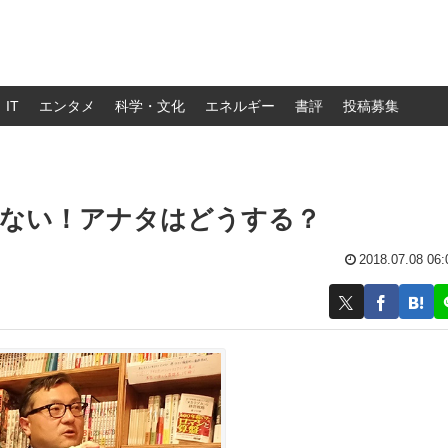
IT
エンタメ
科学・文化
エネルギー
書評
投稿募集
てない！アナタはどうする？
2018.07.08 06: