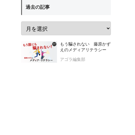
過去の記事
もう騙されない 藤原かず
えのメディアリテラシー
アゴラ編集部