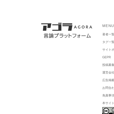
MEN
著者一
タグ一
サイト
GEPR
投稿募
運営会
広告掲
お問合
免責事
本サイ