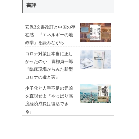
書評
安保3文書改訂と中国の存
在感：『エネルギーの地
政学』を読みながら
コロナ対策は本当に正し
かったのか：青柳貞一郎
『臨床現場からみた新型
コロナの虚と実』
少子化と人手不足の元凶
を直視せよ『やっぱり高
度経済成長は復活でき
る』