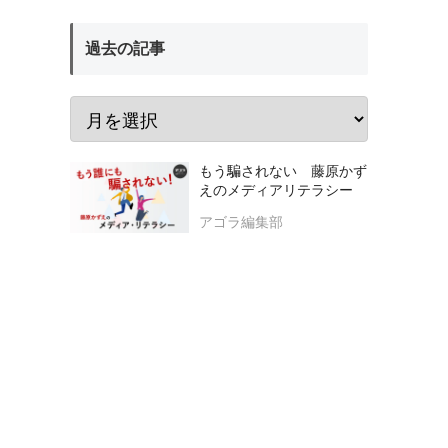
過去の記事
もう騙されない 藤原かず
えのメディアリテラシー
アゴラ編集部