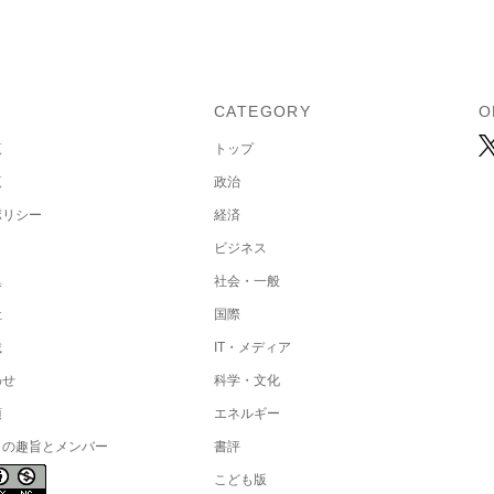
U
CATEGORY
O
覧
トップ
覧
政治
ポリシー
経済
ビジネス
集
社会・一般
社
国際
載
IT・メディア
わせ
科学・文化
項
エネルギー
トの趣旨とメンバー
書評
こども版