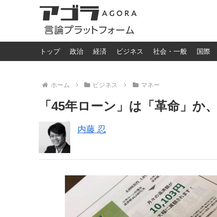
トップ
政治
経済
ビジネス
社会・一般
国際
ホーム
ビジネス
マネー
「45年ローン」は「革命」か
内藤 忍