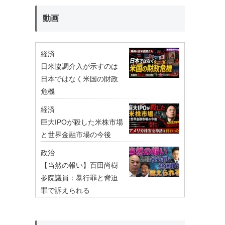
動画
経済
日米協調介入が示すのは
日本ではなく米国の財政
危機
経済
巨大IPOが殺した米株市場
と世界金融市場の今後
政治
【当然の報い】百田尚樹
参院議員：暴行罪と脅迫
罪で訴えられる