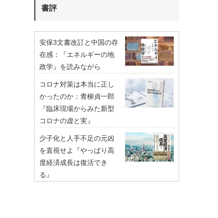
書評
安保3文書改訂と中国の存
在感：『エネルギーの地
政学』を読みながら
コロナ対策は本当に正し
かったのか：青柳貞一郎
『臨床現場からみた新型
コロナの虚と実』
少子化と人手不足の元凶
を直視せよ『やっぱり高
度経済成長は復活でき
る』