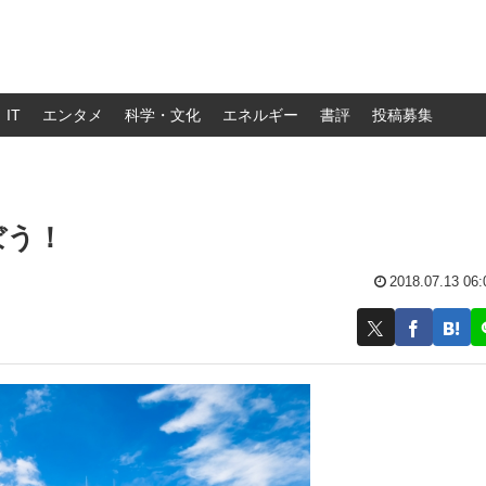
IT
エンタメ
科学・文化
エネルギー
書評
投稿募集
ぼう！
2018.07.13 06: