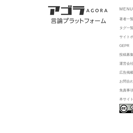
MEN
著者一
タグ一
サイト
GEPR
投稿募
運営会
広告掲
お問合
免責事
本サイ