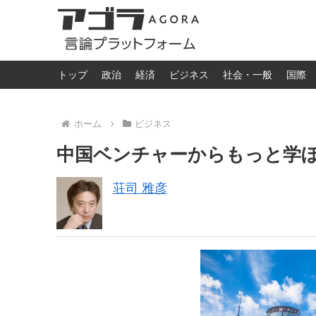
トップ
政治
経済
ビジネス
社会・一般
国際
ホーム
ビジネス
中国ベンチャーからもっと学
荘司 雅彦