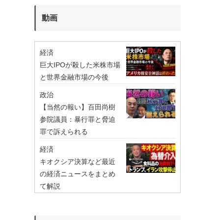
動画
経済
巨大IPOが殺した米株市場
と世界金融市場の今後
政治
【当然の報い】百田尚樹
参院議員：暴行罪と脅迫
罪で訴えられる
経済
キオクシア決算など最近
の経済ニュースをまとめ
て解説