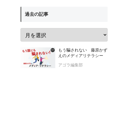
過去の記事
もう騙されない 藤原かず
えのメディアリテラシー
アゴラ編集部