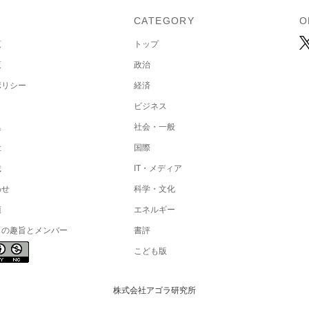
U
CATEGORY
O
覧
トップ
覧
政治
ポリシー
経済
ビジネス
集
社会・一般
社
国際
載
IT・メディア
わせ
科学・文化
項
エネルギー
トの趣旨とメンバー
書評
こども版
株式会社アゴラ研究所