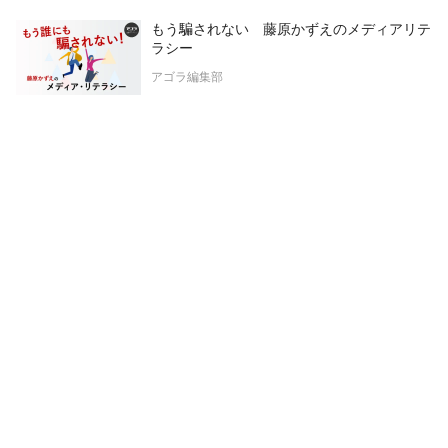
もう騙されない 藤原かずえのメディアリテ
ラシー
アゴラ編集部