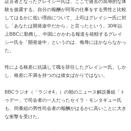
証言者となったグレイシー氏は、ここで過去の屈辱的な体
験を披露する。自分の報酬が同等の仕事をする男性と比較
してはるかに低い理由について、上司はグレイシー氏に対
し「あなたは開発途中だから」と言ったという。30年以
上BBCに勤務し、中国にかかわる報道を統轄するグレイ
シー氏を「開発途中」というのは、侮辱にほかならなかっ
た。
性による格差に抗議して職を辞任したグレイシー氏。しか
し、格差に不満を持つのは彼女ばかりではない。
BBCラジオ（「ラジオ4」）の朝のニュース解説番組「ト
ゥデー」で司会者の一人だったセイラ・モンタギュー氏
も、同番組の男性司会者の報酬がはるかに高いことに大き
な衝撃を受けた。