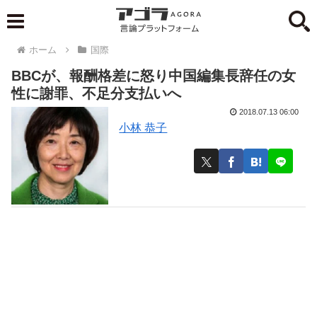
ホーム
国際
BBCが、報酬格差に怒り中国編集長辞任の女
性に謝罪、不足分支払いへ
2018.07.13 06:00
小林 恭子