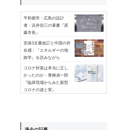
平和都市・広島の設計
者・浜井信三の著書『原
爆市長』
安保3文書改訂と中国の存
在感：『エネルギーの地
政学』を読みながら
コロナ対策は本当に正し
かったのか：青柳貞一郎
『臨床現場からみた新型
コロナの虚と実』
過去の記事