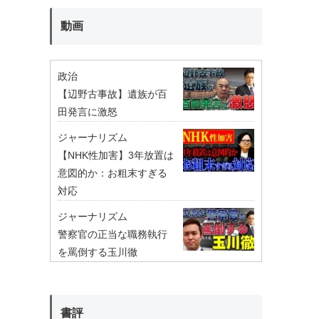
動画
政治
【辺野古事故】遺族が百
田発言に激怒
ジャーナリズム
【NHK性加害】3年放置は
意図的か：お粗末すぎる
対応
ジャーナリズム
警察官の正当な職務執行
を罵倒する玉川徹
書評