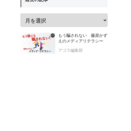
もう騙されない 藤原かず
えのメディアリテラシー
アゴラ編集部