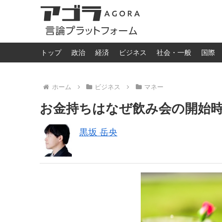
トップ
政治
経済
ビジネス
社会・一般
国際
ホーム
ビジネス
マネー
お金持ちはなぜ飲み会の開始
黒坂 岳央