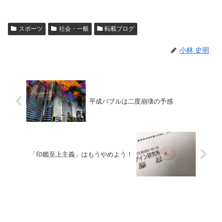
スポーツ
社会・一般
転載ブログ
小林 史明
平成バブルは二度崩壊の予感
「印鑑至上主義」はもうやめよう！