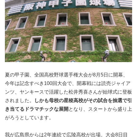
夏の甲子園、全国高校野球選手権大会が8月5日に開幕、
今年は記念すべき100回大会で、開幕戦には読売ジャイア
ンツ、ヤンキースで活躍した松井秀喜さんが始球式に登板
されました。
しかも母校の星稜高校がその試合を抽選で引
き当てるドラマチックな展開
となり、スタートから盛り上
がろうとしています。
我が広島県からは2年連続で広陵高校が出場、大会8日目