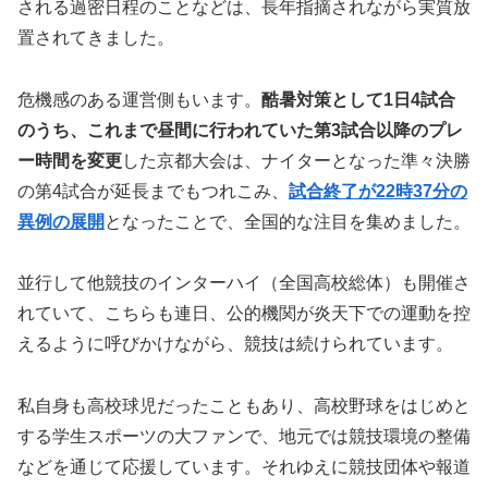
される過密日程のことなどは、長年指摘されながら実質放
置されてきました。
危機感のある運営側もいます。
酷暑対策として1日4試合
のうち、これまで昼間に行われていた第3試合以降のプレ
ー時間を変更
した京都大会は、ナイターとなった準々決勝
の第4試合が延長までもつれこみ、
試合終了が22時37分の
異例の展開
となったことで、全国的な注目を集めました。
並行して他競技のインターハイ（全国高校総体）も開催さ
れていて、こちらも連日、公的機関が炎天下での運動を控
えるように呼びかけながら、競技は続けられています。
私自身も高校球児だったこともあり、高校野球をはじめと
する学生スポーツの大ファンで、地元では競技環境の整備
などを通じて応援しています。それゆえに競技団体や報道