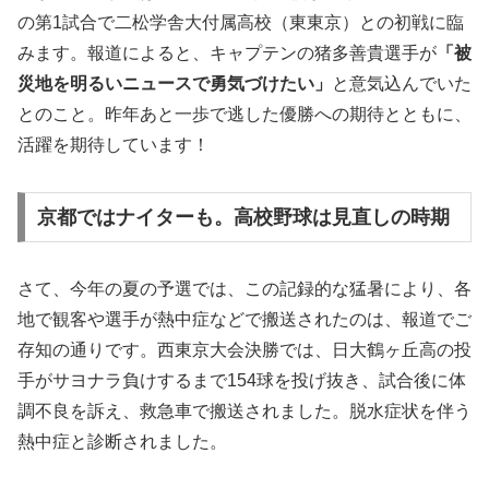
の第1試合で二松学舎大付属高校（東東京）との初戦に臨
みます。報道によると、キャプテンの猪多善貴選手が
「被
災地を明るいニュースで勇気づけたい」
と意気込んでいた
とのこと。昨年あと一歩で逃した優勝への期待とともに、
活躍を期待しています！
京都ではナイターも。高校野球は見直しの時期
さて、今年の夏の予選では、この記録的な猛暑により、各
地で観客や選手が熱中症などで搬送されたのは、報道でご
存知の通りです。西東京大会決勝では、日大鶴ヶ丘高の投
手がサヨナラ負けするまで154球を投げ抜き、試合後に体
調不良を訴え、救急車で搬送されました。脱水症状を伴う
熱中症と診断されました。