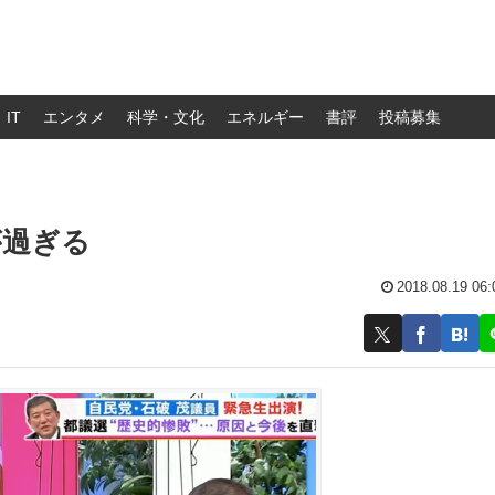
IT
エンタメ
科学・文化
エネルギー
書評
投稿募集
が過ぎる
2018.08.19 06: