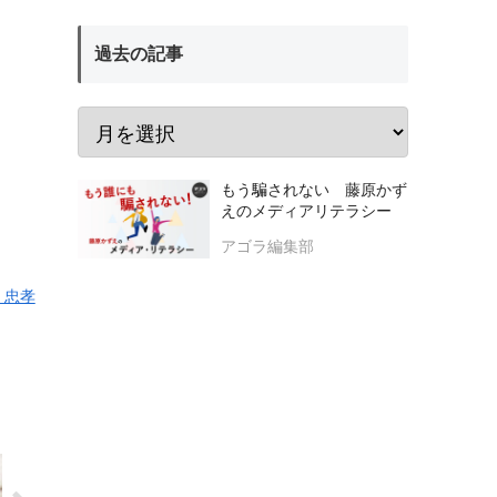
過去の記事
もう騙されない 藤原かず
えのメディアリテラシー
アゴラ編集部
 忠孝