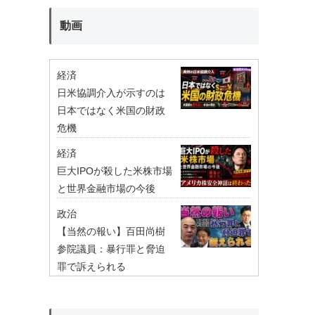
動画
経済
日米協調介入が示すのは
日本ではなく米国の財政
危機
経済
巨大IPOが殺した米株市場
と世界金融市場の今後
政治
【当然の報い】百田尚樹
参院議員：暴行罪と脅迫
罪で訴えられる