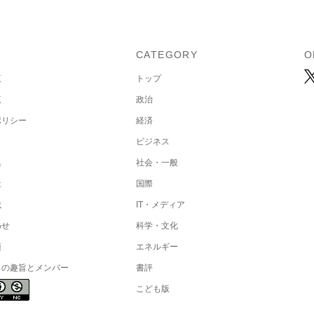
U
CATEGORY
O
覧
トップ
覧
政治
ポリシー
経済
ビジネス
集
社会・一般
社
国際
載
IT・メディア
わせ
科学・文化
項
エネルギー
トの趣旨とメンバー
書評
こども版