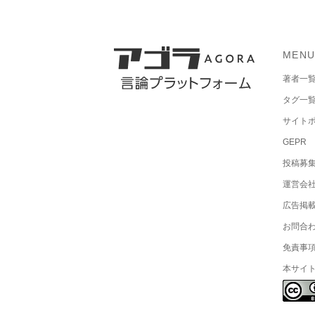
MEN
著者一
タグ一
サイト
GEPR
投稿募
運営会
広告掲
お問合
免責事
本サイ