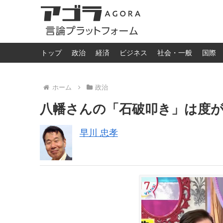
トップ
政治
経済
ビジネス
社会・一般
国際
ホーム
政治
八幡さんの「石破叩き」は度
早川 忠孝