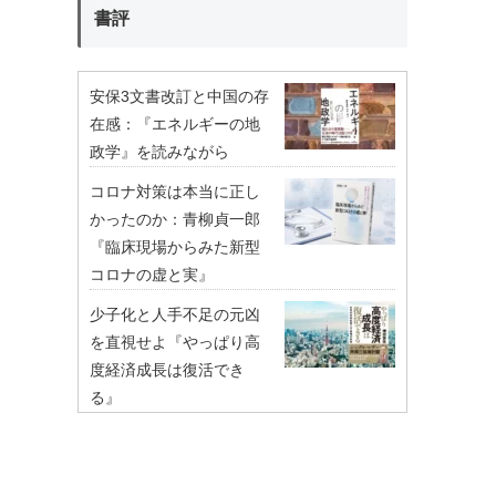
書評
安保3文書改訂と中国の存
在感：『エネルギーの地
政学』を読みながら
コロナ対策は本当に正し
かったのか：青柳貞一郎
『臨床現場からみた新型
コロナの虚と実』
少子化と人手不足の元凶
を直視せよ『やっぱり高
度経済成長は復活でき
る』