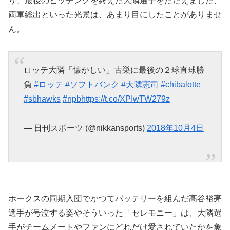
り、最後のピッチングを終えた大隣選手をたたえました、
両軍総出といった光景は、あまり目にしたことがありませ
ん。
ロッテ大隣「懐かしい」古巣に最後の２球直球勝
負
#ロッテ
#ソフトバンク
#大隣憲司
#chibalotte
#sbhawks
#npb
https://t.co/XPIwTW279z
— 日刊スポーツ (@nikkansports)
2018年10月4日
ホークスの同期入団でかつてバッテリーを組んだ髙谷裕亮
選手が号泣する姿やそういった「セレモニー」は、大隣選
手がチームメートやファンにどれだけ愛されていたかを象