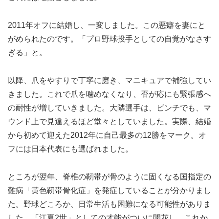
2011年オフに結婚し、一変しました。この悪癖を妻にと
がめられたのです。「プロ野球投手としての自覚がなさす
ぎる」と。
以降、爪をやすりで丁寧に磨き、マニキュアで補強してい
きました。これで爪を噛めなくなり、否が応にも緊張感へ
の耐性が増していきました。大隣選手は、ピンチでも、マ
ウンド上で見違えるほど堂々としていました。実際、結婚
から初めて迎えた2012年に自己最多の12勝をマーク。オ
フには日本代表にも選ばれました。
ところが翌年、脊椎の靭帯が骨のように固くなる国指定の
難病「黄色靭帯骨化症」を発症していることが分かりまし
た。野球どころか、日常生活も困難になる可能性がありま
した。「江夏2世」としての才能がついに開花し、これか