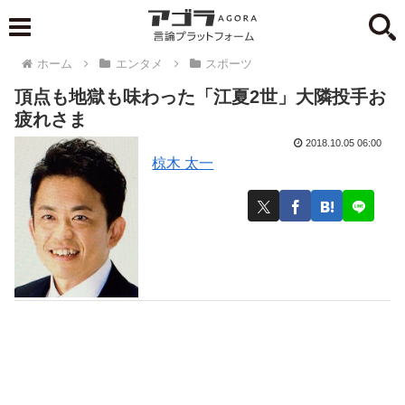
ホーム
エンタメ
スポーツ
頂点も地獄も味わった「江夏2世」大隣投手お
疲れさま
2018.10.05 06:00
椋木 太一