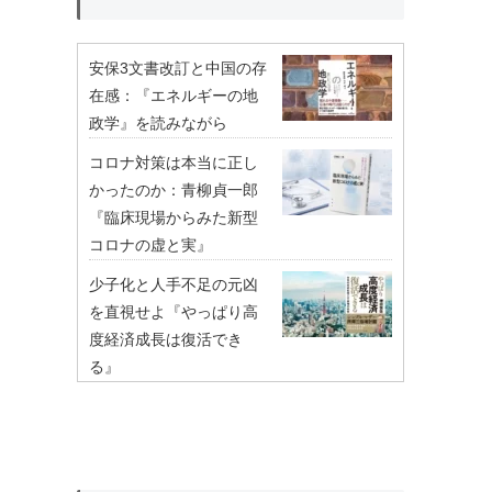
安保3文書改訂と中国の存
在感：『エネルギーの地
政学』を読みながら
コロナ対策は本当に正し
かったのか：青柳貞一郎
『臨床現場からみた新型
コロナの虚と実』
少子化と人手不足の元凶
を直視せよ『やっぱり高
度経済成長は復活でき
る』