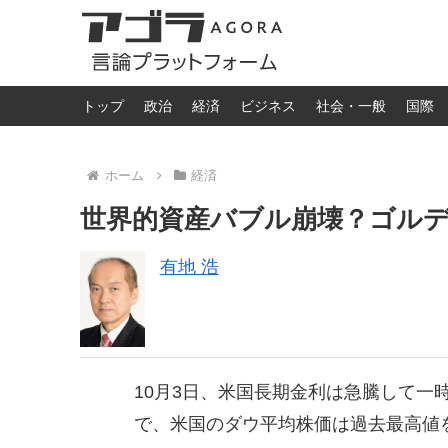
トップ
政治
経済
ビジネス
社会・一般
国際
ホーム
経済
世界的資産バブル崩壊？ゴル
有地 浩
10月3日、米国長期金利は急騰して一時
で、米国のダウ平均株価は過去最高値