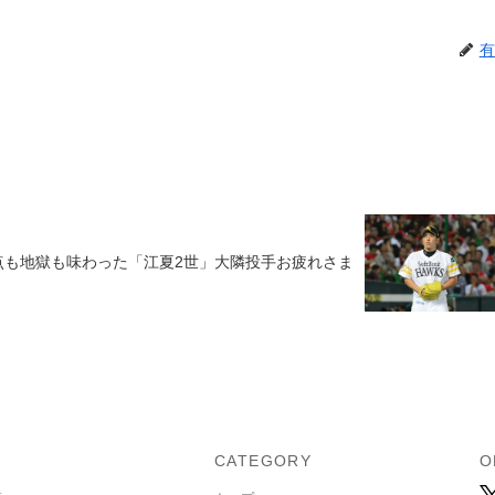
有
点も地獄も味わった「江夏2世」大隣投手お疲れさま
U
CATEGORY
O