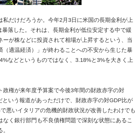
は私だけだろうか。今年2月3日に米国の長期金利が上
価は暴落した。それは、長期金利が低位安定する中で緩
ネーが株などに投資されて相場が上昇するという、当
済（適温経済）」が終わることへの不安から生じた暴
4%などというものではなく、3.18%と3%を大きく上
ト政権が来年度予算案で今後3年間の財政赤字の対
うだという報道があっただけで、財政赤字の対GDP比が
いで悪いイタリアの危機的財政状況が改善したわけでも
はなく銀行部門も不良債権問題で深刻な状態にあるこ
る。