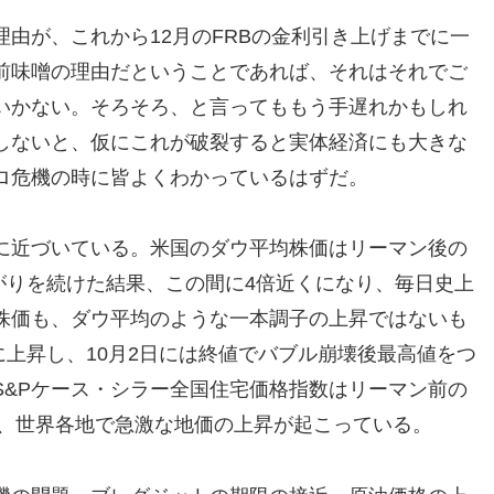
由が、これから12月のFRBの金利引き上げまでに一
前味噌の理由だということであれば、それはそれでご
いかない。そろそろ、と言ってももう手遅れかもしれ
しないと、仮にこれが破裂すると実体経済にも大きな
ロ危機の時に皆よくわかっているはずだ。
に近づいている。米国のダウ平均株価はリーマン後の
上がりを続けた結果、この間に4倍近くになり、毎日史上
株価も、ダウ平均のような一本調子の上昇ではないも
上に上昇し、10月2日には終値でバブル崩壊後最高値をつ
S&Pケース・シラー全国住宅価格指数はリーマン前の
か、世界各地で急激な地価の上昇が起こっている。