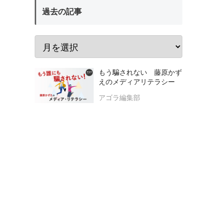
過去の記事
もう騙されない 藤原かず
えのメディアリテラシー
アゴラ編集部