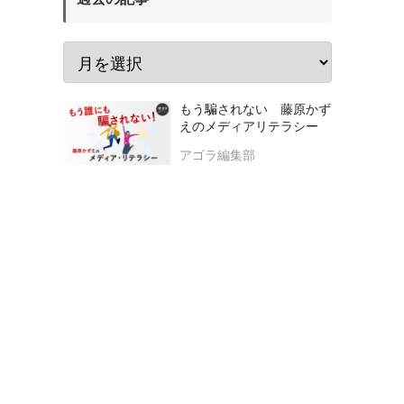
もう騙されない 藤原かず
えのメディアリテラシー
アゴラ編集部