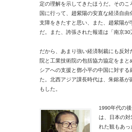
定の理解を示してきたほうだ。そのこ
国に行って、趙紫陽の安直な経済自由
支障をきたすと思い、また、趙紫陽が
だ。また、誇張された報道は「南京3
だから、あまり強い経済制裁にも反対
院と工業技術院の包括協力協定をまと
シアへの支援と鄧小平の中国に対する
た。北西アジア課長時代は、朱鎔基が
もした。
1990年代
は、日本の対
れた観もあっ