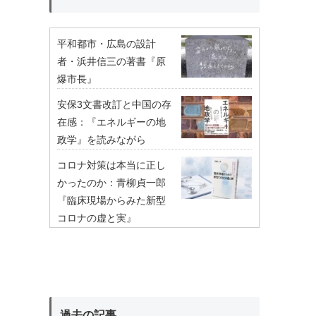
平和都市・広島の設計
者・浜井信三の著書『原
爆市長』
安保3文書改訂と中国の存
在感：『エネルギーの地
政学』を読みながら
コロナ対策は本当に正し
かったのか：青柳貞一郎
『臨床現場からみた新型
コロナの虚と実』
過去の記事