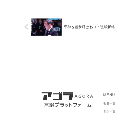
弔辞を虚飾呼ばわり：琉球新報
MEN
著者一
タグ一