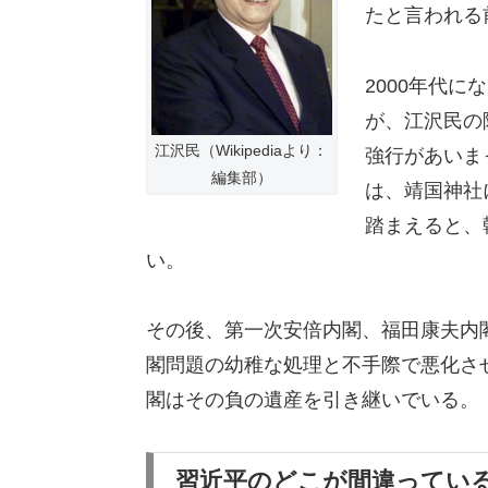
たと言われる
2000年代
が、江沢民の
江沢民（Wikipediaより：
強行があいま
編集部）
は、靖国神社
踏まえると、
い。
その後、第一次安倍内閣、福田康夫内
閣問題の幼稚な処理と不手際で悪化さ
閣はその負の遺産を引き継いでいる。
習近平のどこが間違ってい