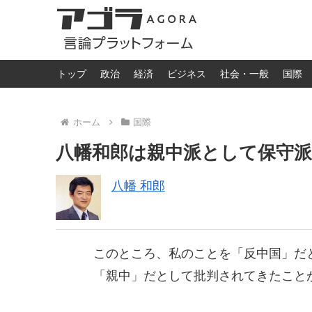
トップ
政治
経済
ビジネス
社会・一般
国際
ホーム
国際
八幡和郎は親中派として保守
八幡 和郎
このところ、私のことを「反中国」だ
「親中」だとして批判されてきたこと