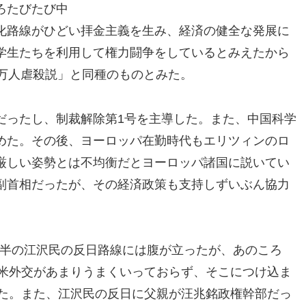
ろたびたび中
化路線がひどい拝金主義を生み、経済の健全な発展に
学生たちを利用して権力闘争をしているとみえたから
0万人虐殺説」と同種のものとみた。
だったし、制裁解除第1号を主導した。また、中国科学
めた。その後、ヨーロッパ在勤時代もエリツィンのロ
厳しい姿勢とは不均衡だとヨーロッパ諸国に説いてい
副首相だったが、その経済政策も支持しずいぶん協力
の後半の江沢民の反日路線には腹が立ったが、あのころ
米外交があまりうまくいっておらず、そこにつけ込ま
た。また、江沢民の反日に父親が汪兆銘政権幹部だっ