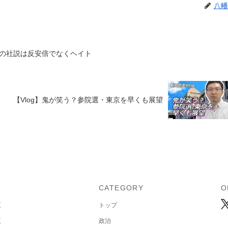
八幡
の社説は反安倍でなくヘイト
【Vlog】鬼が笑う？参院選・東京を早くも展望
U
CATEGORY
O
覧
トップ
覧
政治