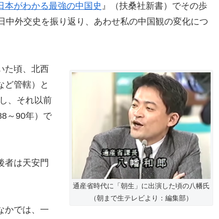
日本がわかる最強の中国史
』（扶桑社新書）でその歩
の日中外交史を振り返り、あわせ私の中国観の変化につ
いた頃、北西
など管轄）と
たし、それ以前
8～90年）で
後者は天安門
通産省時代に「朝生」に出演した頃の八幡氏
（朝まで生テレビより：編集部）
なかでは、一