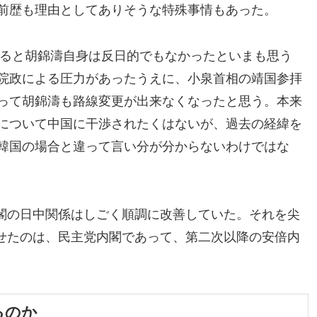
前歴も理由としてありそうな特殊事情もあった。
になると胡錦濤自身は反日的でもなかったといまも思う
院政による圧力があったうえに、小泉首相の靖国参拝
って胡錦濤も路線変更が出来なくなったと思う。本来
について中国に干渉されたくはないが、過去の経緯を
韓国の場合と違って言い分が分からないわけではな
閣の日中関係はしごく順調に改善していた。それを尖
せたのは、民主党内閣であって、第二次以降の安倍内
るのか