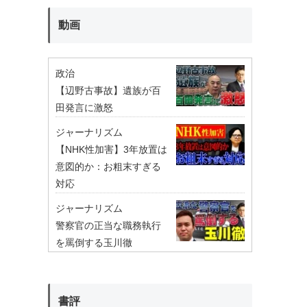
動画
政治
【辺野古事故】遺族が百
田発言に激怒
ジャーナリズム
【NHK性加害】3年放置は
意図的か：お粗末すぎる
対応
ジャーナリズム
警察官の正当な職務執行
を罵倒する玉川徹
書評