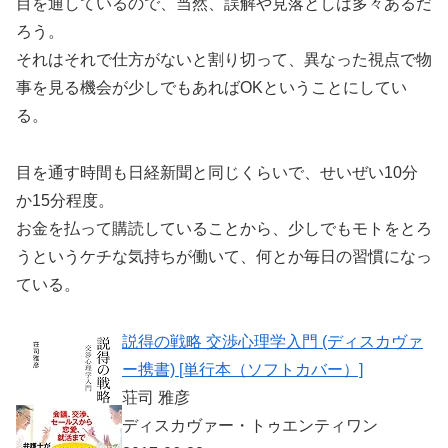
目を通しているので、当然、誤解や見落としは多々あるだ
ろう。
それはそれで仕方がないと割り切って、異なった視点で物
事を見る機会が少しでもあればOKということにしてい
る。
目を通す時間も日経新聞と同じくらいで、せいぜい10分
か15分程度。
お金を払って購読していることから、少しでもモトをとろ
うというケチな気持ちが働いて、何とか毎日の習慣になっ
ている。
説得の戦略 交渉心理学入門 (ディスカヴァ
ー携書) [単行本（ソフトカバー）]
荘司 雅彦
ディスカヴァー・トゥエンティワン