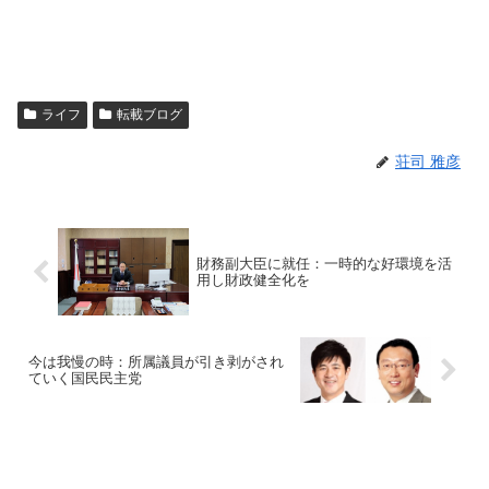
ライフ
転載ブログ
荘司 雅彦
財務副大臣に就任：一時的な好環境を活
用し財政健全化を
今は我慢の時：所属議員が引き剥がされ
ていく国民民主党