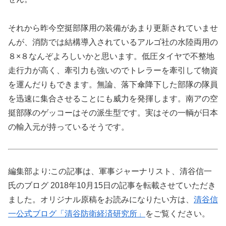
それから昨今空挺部隊用の装備があまり更新されていませ
んが、消防では結構導入されているアルゴ社の水陸両用の
８×８なんぞよろしいかと思います。低圧タイヤで不整地
走行力が高く、牽引力も強いのでトレラーを牽引して物資
を運んだりもできます。無論、落下傘降下した部隊の隊員
を迅速に集合させることにも威力を発揮します。南アの空
挺部隊のゲッコーはその派生型です。実はその一輌が日本
の輸入元が持っているそうです。
編集部より:この記事は、軍事ジャーナリスト、清谷信一
氏のブログ 2018年10月15日の記事を転載させていただき
ました。オリジナル原稿をお読みになりたい方は、
清谷信
一公式ブログ「清谷防衛経済研究所」
をご覧ください。