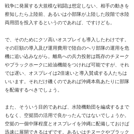
戦争に発展する大規模な戦闘は想定しない、相手の動きを
察知したら上陸前、あるいは小部隊が上陸した段階で水陸
両用団を投入するというのであれば、ですけども。
で、そのためにクソ高いオスプレイも導入したわけです。
その巨額の導入及び運用費用で陸自のヘリ部隊の運用を危
機に追い込みながら。離島への兵力投射は既存のチヌーク
やブラックホークに給油機能をつければ可能ですが、それ
では遅い、オスプレイは2倍速いと導入賛成する人たちは
いいます。それだけ磯くのであれば沖縄本島あたりに部隊
を配備するべきでしょう。
また、そういう目的であれば、水陸機動団を編成するまで
もなく、空挺団の活用で良かったんではないでしょうか。
空挺の一個中隊程度とオスプレイを沖縄に配備しておけば
迅速に展開できるはずです。あるいはチヌークやブラック