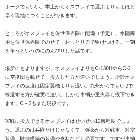
ホークでもいい。本土からオスプレイで運ぶよりもよほど
早く現地につくことができます。
ところがオスプレイも佐世保界隈に配備（予定）、水陸両
用を佐世保界隈でのせて、おっとり刀で駆けつける。一刻
を争うというのにのんびりした話です。
場所にもよりますが、オスプレイよりもC-130HやらC-2
に空挺団を載せて、投入した方が速いでしょう。所詮オス
プレイの速度は固定翼機よりも遅い。九州からでもC-2で
輸送する方が確実に速い。しかも車輌か重火器も投下でき
ます。C－2もまだ現役です。
実戦に投入できるオスプレイはせいぜい12機程度でしょ
う。運ぶのは兵隊だけじゃなくて、弾薬から対戦車、対空
装備、陣地構築の装備や食料なども必要です。ですが車輌