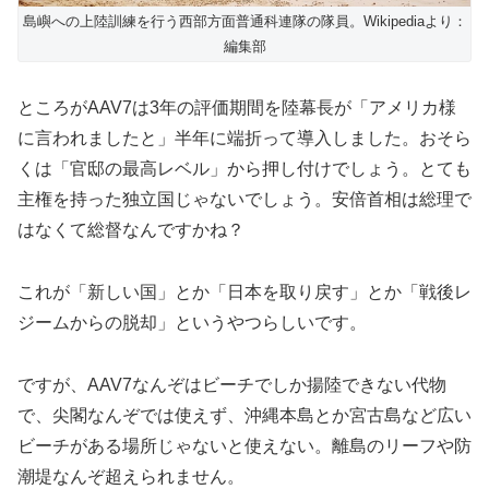
島嶼への上陸訓練を行う西部方面普通科連隊の隊員。Wikipediaより：
編集部
ところがAAV7は3年の評価期間を陸幕長が「アメリカ様
に言われましたと」半年に端折って導入しました。おそら
くは「官邸の最高レベル」から押し付けでしょう。とても
主権を持った独立国じゃないでしょう。安倍首相は総理で
はなくて総督なんですかね？
これが「新しい国」とか「日本を取り戻す」とか「戦後レ
ジームからの脱却」というやつらしいです。
ですが、AAV7なんぞはビーチでしか揚陸できない代物
で、尖閣なんぞでは使えず、沖縄本島とか宮古島など広い
ビーチがある場所じゃないと使えない。離島のリーフや防
潮堤なんぞ超えられません。