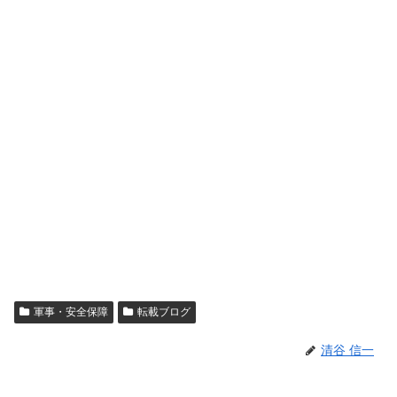
軍事・安全保障
転載ブログ
清谷 信一