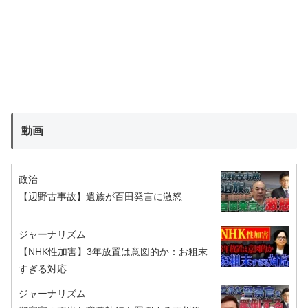
動画
政治
【辺野古事故】遺族が百田発言に激怒
ジャーナリズム
【NHK性加害】3年放置は意図的か：お粗末
すぎる対応
ジャーナリズム