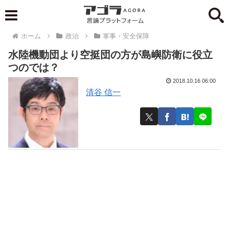
ホーム
政治
軍事・安全保障
水陸機動団より空挺団の方が島嶼防衛に役立
つのでは？
2018.10.16 06:00
清谷 信一