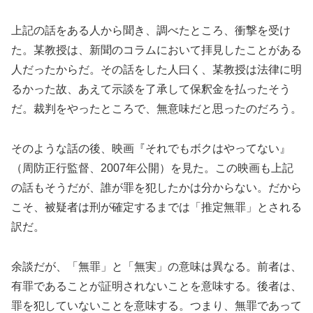
上記の話をある人から聞き、調べたところ、衝撃を受け
た。某教授は、新聞のコラムにおいて拝見したことがある
人だったからだ。その話をした人曰く、某教授は法律に明
るかった故、あえて示談を了承して保釈金を払ったそう
だ。裁判をやったところで、無意味だと思ったのだろう。
そのような話の後、映画『それでもボクはやってない』
（周防正行監督、2007年公開）を見た。この映画も上記
の話もそうだが、誰が罪を犯したかは分からない。だから
こそ、被疑者は刑が確定するまでは「推定無罪」とされる
訳だ。
余談だが、「無罪」と「無実」の意味は異なる。前者は、
有罪であることが証明されないことを意味する。後者は、
罪を犯していないことを意味する。つまり、無罪であって