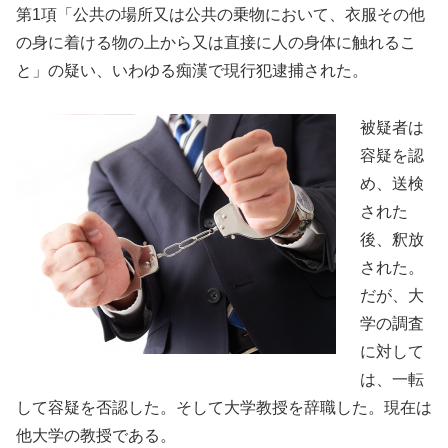
第1項「公共の場所又は公共の乗物において、衣服その他
の身に着ける物の上から又は直接に人の身体に触れるこ
と」の疑い、いわゆる痴漢で現行犯逮捕された。
被疑者は
容疑を認
め、送検
された
後、釈放
された。
だが、大
学の調査
に対して
は、一転
して容疑を否認した。そして大学教授を辞職した。現在は
他大学の教授である。