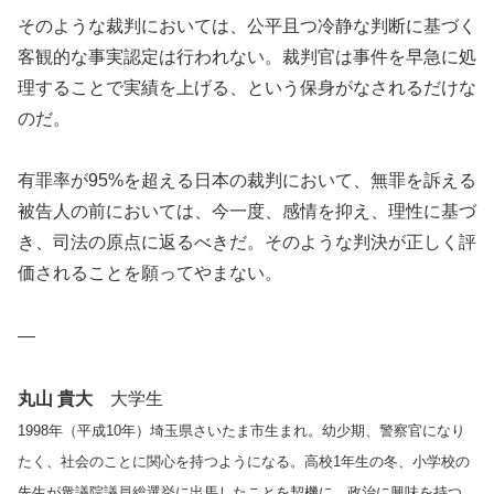
そのような裁判においては、公平且つ冷静な判断に基づく
客観的な事実認定は行われない。裁判官は事件を早急に処
理することで実績を上げる、という保身がなされるだけな
のだ。
有罪率が95%を超える日本の裁判において、無罪を訴える
被告人の前においては、今一度、感情を抑え、理性に基づ
き、司法の原点に返るべきだ。そのような判決が正しく評
価されることを願ってやまない。
—
丸山 貴大
大学生
1998年（平成10年）埼玉県さいたま市生まれ。幼少期、警察官になり
たく、
社会のことに関心を持つようになる。高校1年生の冬、
小学校の
先生が衆議院議員総選挙に出馬したことを契機に、
政治に興味を持つ。