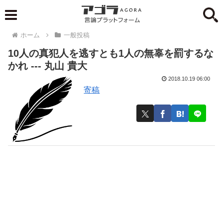
ホーム
一般投稿
10人の真犯人を逃すとも1人の無辜を罰するな
かれ --- 丸山 貴大
2018.10.19 06:00
寄稿