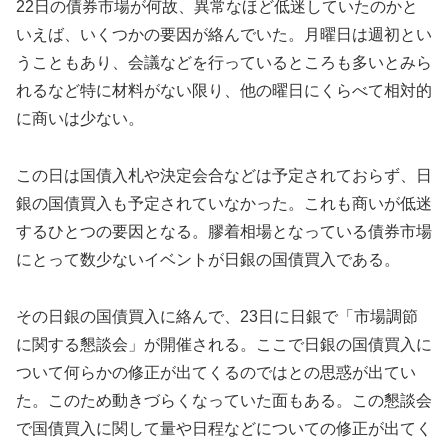
22日の債券市場が何故、異常なほど低迷していたのかと
いえば、いくつかの要因が絡んでいた。月曜日は週初とい
うこともあり、会議などを行っているところも多いとみら
れるなど特に材料がない限り、他の曜日にくらべて相対的
に商いは少ない。
この日は国債入札や決定会合などは予定されておらず、日
銀の国債買入も予定されていなかった。これも商いが低迷
するひとつの要因となる。膠着相場となっている債券市場
にとって数少ないイベントが日銀の国債買入である。
その日銀の国債買入に絡んで、23日に日銀で「市場調節
に関する懇談会」が開催される。ここで日銀の国債買入に
ついて何らかの修正が出てくるのではとの思惑が出てい
た。このため動きづらくなっていた面もある。この懇談会
で国債買入に関して量や日程などについての修正が出てく