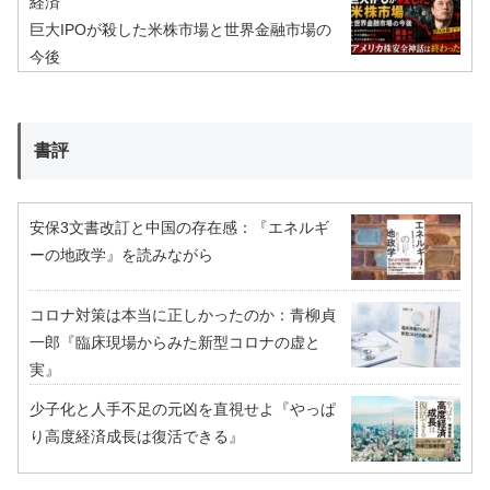
経済
巨大IPOが殺した米株市場と世界金融市場の
今後
書評
安保3文書改訂と中国の存在感：『エネルギ
ーの地政学』を読みながら
コロナ対策は本当に正しかったのか：青柳貞
一郎『臨床現場からみた新型コロナの虚と
実』
少子化と人手不足の元凶を直視せよ『やっぱ
り高度経済成長は復活できる』