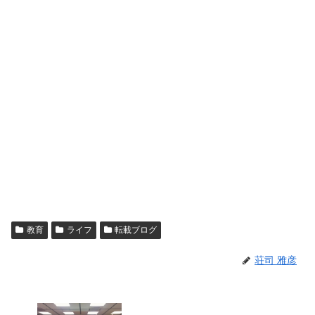
教育
ライフ
転載ブログ
荘司 雅彦