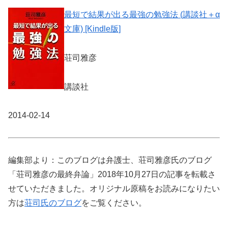
最短で結果が出る最強の勉強法 (講談社＋α
文庫) [Kindle版]
荘司雅彦
講談社
2014-02-14
編集部より：このブログは弁護士、荘司雅彦氏のブログ
「荘司雅彦の最終弁論」2018年10月27日の記事を転載さ
せていただきました。オリジナル原稿をお読みになりたい
方は
荘司氏のブログ
をご覧ください。