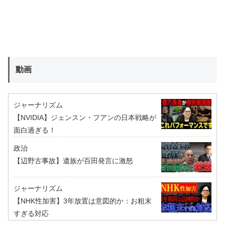
動画
ジャーナリズム
【NVIDIA】ジェンスン・フアンの日本戦略が
面白過ぎる！
政治
【辺野古事故】遺族が百田発言に激怒
ジャーナリズム
【NHK性加害】3年放置は意図的か：お粗末
すぎる対応