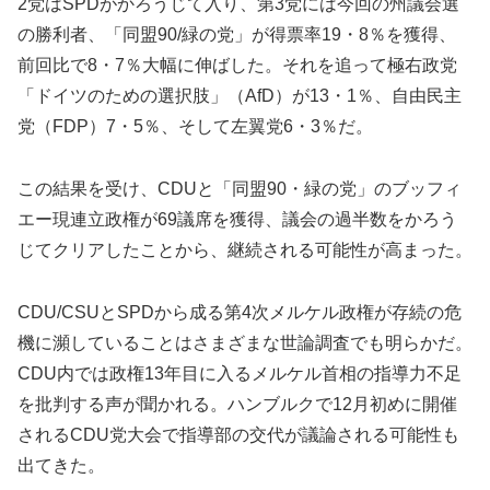
2党はSPDがかろうじて入り、第3党には今回の州議会選
の勝利者、「同盟90/緑の党」が得票率19・8％を獲得、
前回比で8・7％大幅に伸ばした。それを追って極右政党
「ドイツのための選択肢」（AfD）が13・1％、自由民主
党（FDP）7・5％、そして左翼党6・3％だ。
この結果を受け、CDUと「同盟90・緑の党」のブッフィ
エー現連立政権が69議席を獲得、議会の過半数をかろう
じてクリアしたことから、継続される可能性が高まった。
CDU/CSUとSPDから成る第4次メルケル政権が存続の危
機に瀕していることはさまざまな世論調査でも明らかだ。
CDU内では政権13年目に入るメルケル首相の指導力不足
を批判する声が聞かれる。ハンブルクで12月初めに開催
されるCDU党大会で指導部の交代が議論される可能性も
出てきた。