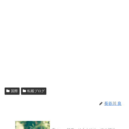
国際
転載ブログ
長谷川 良