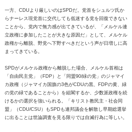
一方、CDUより厳しいのはSPDだ。党首をシュルツ氏か
らナーレス現党首に交代しても低迷する党を回復できない
ことから、党内で無力感が出てきているが、「メルケル連
立政権に参加したことが大きな原因だ」として、メルケル
政権から離脱、野党へ下野すべきだという声が日増しに高
まってきている。
SPDがメルケル政権から離脱した場合、メルケル首相は
「自由民主党」（FDP）と「同盟90/緑の党」のジャマイ
カ政権（ジャマイカ国旗の3色がCDUの黒、FDPの黄、緑
の党の緑であることから）を組閣するか、少数派政権を続
けるかの選択を強いられる。「キリスト教民主・社会同
盟」（CDU/CSU）もSPDも連邦議会を解散し早期総選挙
に出ることは世論調査を見る限りでは自滅行為に等しい。