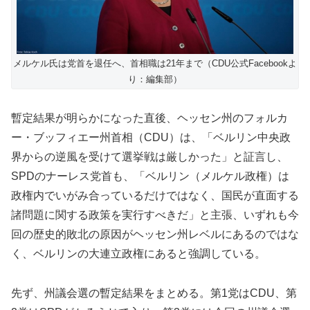
メルケル氏は党首を退任へ、首相職は21年まで（CDU公式Facebookよ
り：編集部）
暫定結果が明らかになった直後、ヘッセン州のフォルカ
ー・ブッフィエー州首相（CDU）は、「ベルリン中央政
界からの逆風を受けて選挙戦は厳しかった」と証言し、
SPDのナーレス党首も、「ベルリン（メルケル政権）は
政権内でいがみ合っているだけではなく、国民が直面する
諸問題に関する政策を実行すべきだ」と主張、いずれも今
回の歴史的敗北の原因がヘッセン州レベルにあるのではな
く、ベルリンの大連立政権にあると強調している。
先ず、州議会選の暫定結果をまとめる。第1党はCDU、第