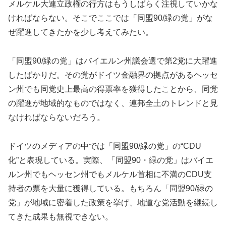
メルケル大連立政権の行方はもうしばらく注視していかな
ければならない。そこでここでは「同盟90/緑の党」がな
ぜ躍進してきたかを少し考えてみたい。
「同盟90/緑の党」はバイエルン州議会選で第2党に大躍進
したばかりだ。その党がドイツ金融界の拠点があるヘッセ
ン州でも同党史上最高の得票率を獲得したことから、同党
の躍進が地域的なものではなく、連邦全土のトレンドと見
なければならないだろう。
ドイツのメディアの中では「同盟90/緑の党」の“CDU
化”と表現している。実際、「同盟90・緑の党」はバイエ
ルン州でもヘッセン州でもメルケル首相に不満のCDU支
持者の票を大量に獲得している。もちろん「同盟90/緑の
党」が地域に密着した政策を挙げ、地道な党活動を継続し
てきた成果も無視できない。