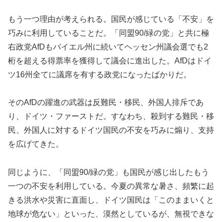
もう一つ理由が考えられる。国民が感じている「不安」を
巧みに利用していることだ。「同盟90/緑の党」と共に極
右政党AfDもバイエル州に続いてヘッセン州議会選でも2
桁を超える得票率を獲得して議会に進出した。AfDはドイ
ツ16州全てに議席を有する政党になったばかりだ。
そのAfDの躍進の武器は反難民・移民、外国人排斥であ
り、ドイツ・ファーストだ。すなわち、殺到する難民・移
民、外国人に対するドイツ国民の不安を巧みに煽り、支持
を広げてきた。
同じように、「同盟90/緑の党」も国民が感じ出したもう
一つの不安を利用している。今夏の異常な暑さ、頻繁に起
きる洪水や災害に直面し、ドイツ国民は「このままいくと
地球が危ない」といった、漠然としているが、無視できな