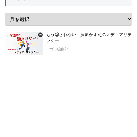
もう騙されない 藤原かずえのメディアリテ
ラシー
アゴラ編集部