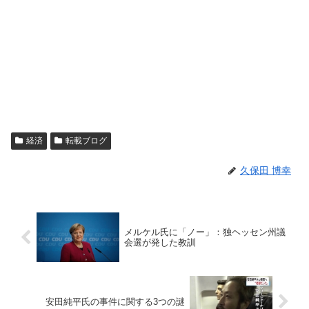
経済
転載ブログ
久保田 博幸
メルケル氏に「ノー」：独ヘッセン州議
会選が発した教訓
安田純平氏の事件に関する3つの謎