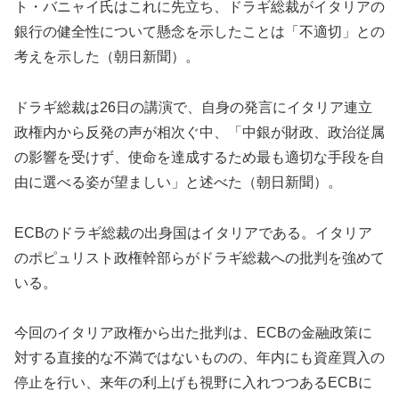
ト・バニャイ氏はこれに先立ち、ドラギ総裁がイタリアの
銀行の健全性について懸念を示したことは「不適切」との
考えを示した（朝日新聞）。
ドラギ総裁は26日の講演で、自身の発言にイタリア連立
政権内から反発の声が相次ぐ中、「中銀が財政、政治従属
の影響を受けず、使命を達成するため最も適切な手段を自
由に選べる姿が望ましい」と述べた（朝日新聞）。
ECBのドラギ総裁の出身国はイタリアである。イタリア
のポピュリスト政権幹部らがドラギ総裁への批判を強めて
いる。
今回のイタリア政権から出た批判は、ECBの金融政策に
対する直接的な不満ではないものの、年内にも資産買入の
停止を行い、来年の利上げも視野に入れつつあるECBに