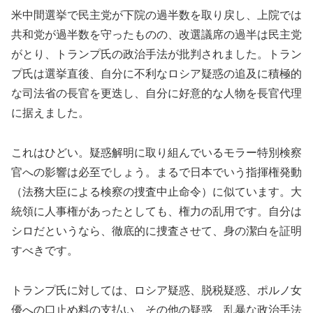
米中間選挙で民主党が下院の過半数を取り戻し、上院では
共和党が過半数を守ったものの、改選議席の過半は民主党
がとり、トランプ氏の政治手法が批判されました。トラン
プ氏は選挙直後、自分に不利なロシア疑惑の追及に積極的
な司法省の長官を更迭し、自分に好意的な人物を長官代理
に据えました。
これはひどい。疑惑解明に取り組んでいるモラー特別検察
官への影響は必至でしょう。まるで日本でいう指揮権発動
（法務大臣による検察の捜査中止命令）に似ています。大
統領に人事権があったとしても、権力の乱用です。自分は
シロだというなら、徹底的に捜査させて、身の潔白を証明
すべきです。
トランプ氏に対しては、ロシア疑惑、脱税疑惑、ポルノ女
優への口止め料の支払い、その他の疑惑、乱暴な政治手法