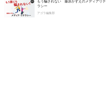
もう騙されない 藤原かずえのメディアリテ
ラシー
アゴラ編集部