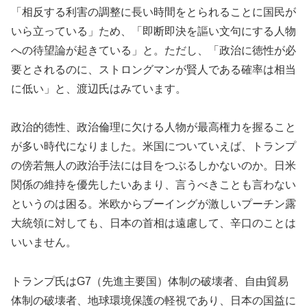
「相反する利害の調整に長い時間をとられることに国民が
いら立っている」ため、「即断即決を謳い文句にする人物
への待望論が起きている」と。ただし、「政治に徳性が必
要とされるのに、ストロングマンが賢人である確率は相当
に低い」と、渡辺氏はみています。
政治的徳性、政治倫理に欠ける人物が最高権力を握ること
が多い時代になりました。米国についていえば、トランプ
の傍若無人の政治手法には目をつぶるしかないのか。日米
関係の維持を優先したいあまり、言うべきことも言わない
というのは困る。米欧からブーイングが激しいプーチン露
大統領に対しても、日本の首相は遠慮して、辛口のことは
いいません。
トランプ氏はG7（先進主要国）体制の破壊者、自由貿易
体制の破壊者、地球環境保護の軽視であり、日本の国益に